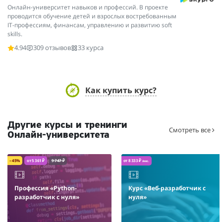
Онлайн-университет навыков и профессий. В проекте
проводится обучение детей и взрослых востребованным
IT-профессиям, финансам, управлению и развитию soft
skills.
4.94
309 отзывов
33 курса
Как купить курс?
Другие курсы и тренинги
Смотреть все
Онлайн-университета
– 45%
от 5 361 ₽
9 747 ₽
от 8 333 ₽
/мес.
Профессия «Python-
Курс «Веб-разработчик с
разработчик с нуля»
нуля»