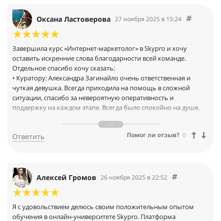
Оксана Ластоверова
27 ноября 2025 в 15:24
Завершила курс «Интернет-маркетолог» в Skypro и хочу
оставить искренние слова благодарности всей команде.
Отдельное спасибо хочу сказать:
• Куратору: Александра Загинайло очень ответственная и
чуткая девушка. Всегда приходила на помощь в сложной
ситуации, спасибо за невероятную оперативность и
поддержку на каждом этапе. Всегда было спокойно на душе,
ведь знала, что помощь рядом. Даже в свои выходные она не
игнорировала и отвечала на сообщения.
Помог ли отзыв?
0
Ответить
• Наставникам: за экспертизу и детальную обратную связь.
Екатерина Антипова не просто проверяла задания, а учила
мыслить, как маркетолог, разбирать задачи на составляющие
и находить лучшие решения.
Обучение было сложным, но интересным. Теория сразу
Алексей Громов
26 ноября 2025 в 22:52
подкреплялась практикой, а финальный проект стал
полноценным кейсом для моего портфолио. Спасибо за
структурированные знания. Рекомендую Skypro как
Я с удовольствием делюсь своим положительным опытом
платформу, где действительно заботятся о результате каждого
обучения в онлайн-университете Skypro. Платформа