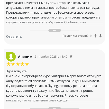
студента.
предлагает качественные курсы, которые охватывают
актуальные темы и навыки, востребованные на рынке труда.
Преподаватели — настоящие профессионалы своего дела,
которые делятся практическим опытом и готовы поддержать
студентов на каждом этапе обучения. Особенно мне
понравилась структура курсов: они хорошо организованы и
включают интерактивные задания, что позволяет закрепить
Помог ли отзыв?
0
Ответить
полученные знания на практике. Также стоит отметить
удобный интерфейс платформы и доступность материалов в
любое время, что делает обучение гибким и комфортным.
Аноним
21 ноября 2025 в 18:49
Здравствуйте!
В июне 2025 приобрела курс "Интернет-маркетолог" от Skypro.
Хочу поделиться впечатлениями от курса на данный момент.
Я уже раньше обучалась в Skyeng, поэтому решила пройти
курс по маркетингу тоже у них. Перед началом я прошла
консультацию и профориентационный тест, которые
показали, что направление мне подходит.