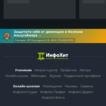
Защитите себя от деменции и болезни
Альцгеймера
Реклама. ИП Бородина Н.В. ИНН 272420437855
Ученикам
Каталог курсов
Профессии
Авторы
Онлайн-школы
Вебинары
Журнал
Подарочный сертификат
Онлайн-школам
Размещение
Реклама
Сервисы
ИнфоХит.Студия
ИнфоХит.Трафик
ИнфоХит.Директ
ИнфоХит.Блоги