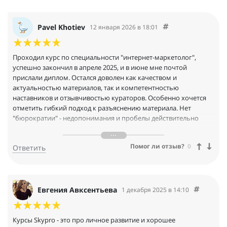
Pavel Khotiev
12 января 2026 в 18:01
Проходил курс по специальности "интернет-маркетолог",
успешно закончил в апреле 2025, и в июне мне почтой
прислали диплом. Остался доволен как качеством и
актуальностью материалов, так и компетентностью
наставников и отзывчивостью кураторов. Особенно хочется
отметить гибкий подход к разъяснению материала. Нет
"бюрократии" - недопонимания и пробелы действительно
доходчиво "разжевываются" и разъясняются! Действительно
качественное обучение, всё зависит от вас как от учеников,
Помог ли отзыв?
0
Ответить
если есть желание усвоить материал - у вас все получится!
Евгения Авксентьева
1 декабря 2025 в 14:10
Курсы Skypro - это про личное развитие и хорошее