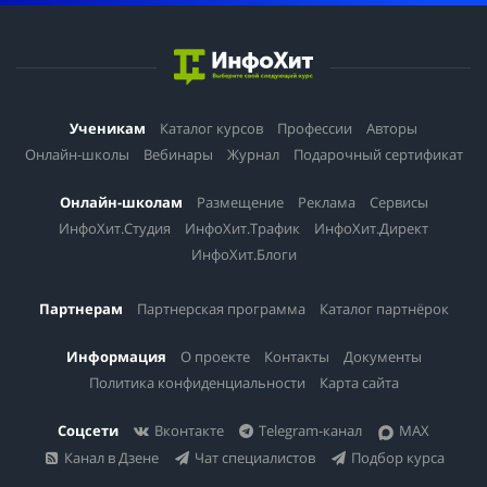
Ученикам
Каталог курсов
Профессии
Авторы
Онлайн-школы
Вебинары
Журнал
Подарочный сертификат
Онлайн-школам
Размещение
Реклама
Сервисы
ИнфоХит.Студия
ИнфоХит.Трафик
ИнфоХит.Директ
ИнфоХит.Блоги
Партнерам
Партнерская программа
Каталог партнёрок
Информация
О проекте
Контакты
Документы
Политика конфиденциальности
Карта сайта
Соцсети
Вконтакте
Telegram-канал
MAX
Канал в Дзене
Чат специалистов
Подбор курса