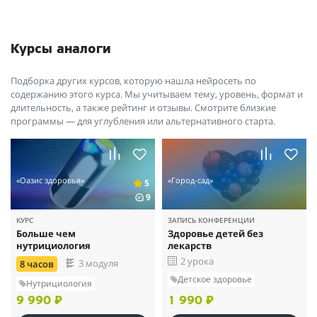
Курсы аналоги
Подборка других курсов, которую нашла нейросеть по
содержанию этого курса. Мы учитываем тему, уровень, формат и
длительность, а также рейтинг и отзывы. Смотрите близкие
программы — для углубления или альтернативного старта.
«Оазис здоровья»
«Город-сад»
5
9
КУРС
ЗАПИСЬ КОНФЕРЕНЦИИ
Больше чем
Здоровье детей без
нутрициология
лекарств
2 урока
3 модуля
8 часов
Детское здоровье
Нутрициология
9 990 ₽
1 990 ₽