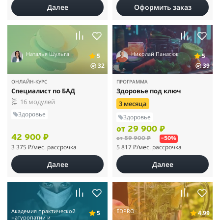
Далее
Оформить заказ
Наталья Шульга
Николай Панасюк
5
5
32
39
ОНЛАЙН-КУРС
ПРОГРАММА
Специалист по БАД
Здоровье под ключ
16 модулей
3 месяца
Здоровье
Здоровье
от 29 900 ₽
42 900 ₽
от 59 900 ₽
–50%
3 375 ₽
/мес. рассрочка
5 817 ₽
/мес. рассрочка
Далее
Далее
Академия практической
EDPRO
5
4.99
натуропатии и