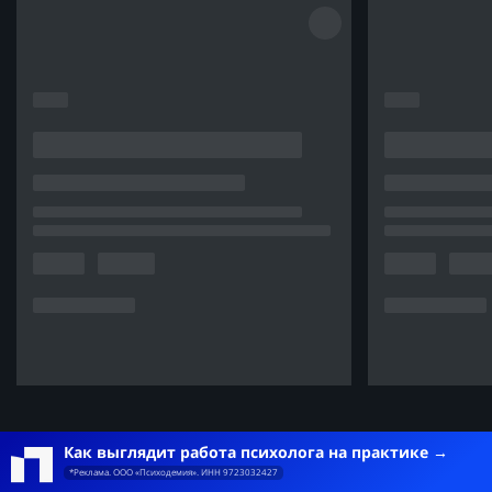
Как выглядит работа психолога на практике
*Реклама. ООО «Психодемия». ИНН 9723032427