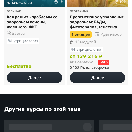
19
109
нутрициологии
ВЕБИНАР
ПРОГРАММА
Как решить проблемы со
Превентивное управление
здоровьем печени,
здоровьем: БАДы,
желчного, ЖКТ
фитотерапия, генетика
Завтра
Идет набор
9 месяцев
Нутрициология
13 модулей
Нутрициология
от 139 216 ₽
от 174 020 ₽
–20%
Бесплатно
6 163 ₽
/мес. рассрочка
Далее
Далее
Другие курсы по этой теме