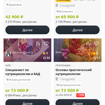
Здоровье
5 модулей
Биохакинг
42 900 ₽
от 65 900 ₽
3 375 ₽
/мес. рассрочка
2 745 ₽
/мес. рассрочка
Далее
Далее
Наталья Шульга
МАН
5
5
32
11
КУРС
ПРОГРАММА
Специалист по
Основы практический
нутрициологии и БАД
нутрициологии
7 модулей
Нутрициология
Нутрициология
от 73 000 ₽
от 73 500 ₽
6 084 ₽
/мес. рассрочка
от 83 500 ₽
–12%
Далее
Далее