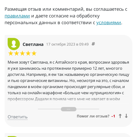
Размещая отзыв или комментарий, вы соглашаетесь с
правилами
и даете согласие на обработку
персональных данных в соответствии с
условиями
.
Светлана
17 октября 2023 в 09:49
Меня зовут Светлана, я с Алтайского края, вопросами здоровья
я уже занимаюсь на протяжении примерно 12 лет, многого
достигла. Например, я ем так называемую органическую пищу
и пью органические витамины. Но, несмотря на это, с началом
пандемии в моём организме происходят регулярные сбои, и
только на онлайн марафоне «Больше чем нутрициология» с
профессором Дадали я поняла чего мне не хватает в моём
организме для хорошей работы, а не хватает информации для
иммунных клеток, которую дают трансфер-факторы,
Помог ли отзыв?
–1
Ответить
обеспечивая как раз вот эту взаимосвязь между иммунными
клетками, их гармоничное взаимодействие. Получается,
организм получал хорошие вещества, а правильно
распределить их самостоятельно не мог. Теперь с трансфер-