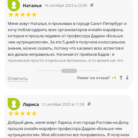
факторами я надеюсь улучшить своё состояние здоровья до
Наталья
16 октября 2023 в 23:00
желаемых результатов.
Меня зовут Наталья, я проживаю в городе Санкт-Петербург и
хочу поблагодарить всех организаторов онлайн марафона,
которые я прошла недавно от профессора Дадали «Больше
чем нутрициология». За эти 5 дней я получила колоссальное
знание, можно сказать, потому что касаемо всех аспектов я
все делала неправильно. Начиная от приёмов бадов - я
принимала просто отдельные витамины, в то время как это
должен быть комплекс, и об этом подробно рассказал
профессор Дадали, также очень мне понравилась лекция от
Помог ли отзыв?
+1
Ответить
Владимира викторовича Рыбьякова, в которой он подробно и
понятно разобрал метод прочтения общего анализа крови, а
также Лия Аркадьевна очень объективно и понятно
рассказала о необходимости приёма трансфер-факторов, а
также такого анализа, как серология, о котором я впервые
Лариса
12 октября 2023 в 11:58
услышала на этом марафоне. Я очень благодарна всем
организаторам этого марафона и считаю, что вы делаете
великое дело, неся такие знания в массы. Спасибо большое.
Добрый день, меня зовут Лариса, я из города Ростова-на-Дону,
прошла онлайн марафон профессора Дадали «Больше чем
нутрициология». Мне абсолютно все понравилось. Я получила