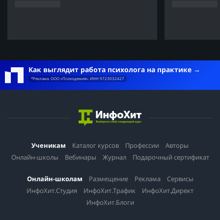
Как выглядит работа психолога на практике
*Реклама. ООО «Психодемия». ИНН 9723032427
Ученикам
Каталог курсов
Профессии
Авторы
Онлайн-школы
Вебинары
Журнал
Подарочный сертификат
Онлайн-школам
Размещение
Реклама
Сервисы
ИнфоХит.Студия
ИнфоХит.Трафик
ИнфоХит.Директ
ИнфоХит.Блоги