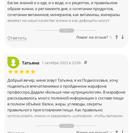
багаж знаний и о еде, и о воде, и о рецептах, и правильном
образе жизни, о регламенте дня, о сочетании продуктов,
сочетании витаминов, минералов, как витамины, минералы
влияют на наше качество жизни и как дефициты могут
повлиять на заболевание, поэтому громадное спасибо тем,
которые это организовали, тем, которые провели тем,
Помог ли отзыв?
0
Ответить
которые были за кадром, готовили слайды, звук и все
остальное. Конечно, это большой труд, всем огромное
спасибо. И я ещё раз подтверждаю, что я иду в нужном
направлении больше двух лет. В таком марафоне я
участвовала впервые и очень благодарна тому, что так все
Татьяна
1 октября 2023 в 23:06
здорово, что чувствуешь себя как-то в защищённых руках, и
такая ценная информация. Всем большое спасибо.
Добрый вечер, меня зовут Татьяна, я из Подмосковья, хочу
поделиться впечатлениями о пройденном марафоне
профессора Дадали «Больше чем нутрициология». В марафоне
рассказывалось много полезной информации о составе пищи
в полном объёме: белки, жиры, углеводы, секреты
правильного приготовления пищи. Как правильно
использовать лимон и заваривать шиповник, чтобы витамин
С сохранялся в них. Бады, дефициты в организме и
заболевания, связанные с ними. Также были лекции с врачом
Помог ли отзыв?
0