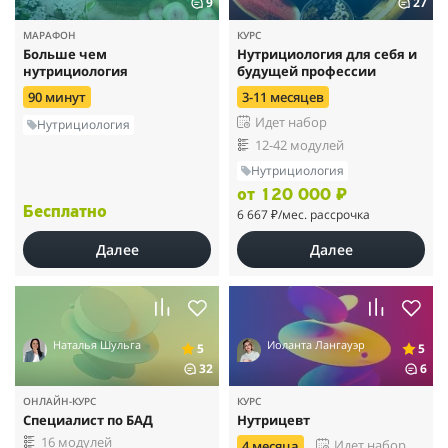
9
27
МАРАФОН
КУРС
Больше чем
Нутрициология для себя и
нутрициология
будущей профессии
90 минут
3-11 месяцев
Идет набор
Нутрициология
12-42 модулей
Нутрициология
от 120 000 ₽
Бесплатно
6 667 ₽
/мес. рассрочка
Далее
Далее
Наталья Шульга
Иоланта Лангауэр
5
5
32
6
ОНЛАЙН-КУРС
КУРС
Специалист по БАД
Нутрицевт
16 модулей
Идет набор
4 месяца