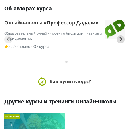
Об авторах курса
Онлайн-школа «Профессор Дадали»
В
Образовательный онлайн-проект о биохимии питания и
Би
нутрициологии.
За
ак
5
9 отзывов
2 курса
зд
Как купить курс?
Другие курсы и тренинги Онлайн-школы
БЕСПЛАТНО