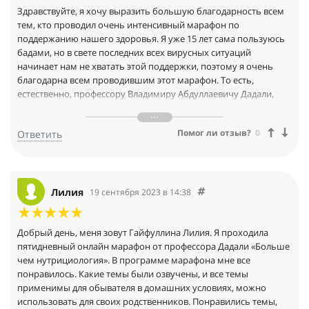
рады, если такие марафоны будут и в будущем повторяться,
Здравствуйте, я хочу выразить большую благодарность всем
продолжаться, может быть, на эти темы, на другие темы.
тем, кто проводил очень интенсивный марафон по
Поэтому спасибо вам огромное и до новых будущих встреч.
поддержанию нашего здоровья. Я уже 15 лет сама пользуюсь
Всего доброго.
бадами, но в свете последних всех вирусных ситуаций
начинает нам не хватать этой поддержки, поэтому я очень
благодарна всем проводившим этот марафон. То есть,
естественно, профессору Владимиру Абдуллаевичу Дадали,
Лие Аркадьевне Алексеевой, за их очень подробный рассказ и
объяснение, как себе можно помогать продолжать свою
Помог ли отзыв?
0
Ответить
жизнь без проблем, для своих окружающих и для себя, очень
понравились подробный разбор анализов наших, которые мы
сдаём иногда и не знаем, что это, я в поликлинику хожу очень
редко. У меня там карточка, можно сказать, почти без записей,
благодаря тем самым бадам. А вот анализы, которые
Лилия
19 сентября 2023 в 14:38
Владимир Викторович очень подробно рассказал, нам все-
таки просветили и помогли, если сдать нам анализы буквально
после праздников, то мы можем многое узнать, ну и в том
Добрый день, меня зовут Гайфуллина Лилия. Я проходила
числе, конечно, анализ главный, как выясняется, на серологию
пятидневный онлайн марафон от профессора Дадали «Больше
герпесвирусов, которые как раз и создают нам очень много
чем нутрициология». В программе марафона мне все
проблем. Поэтому сейчас намеренна очень заняться
понравилось. Какие темы были озвучены, и все темы
конкретной поддержкой здоровья. У меня, конечно, есть
применимы для обывателя в домашних условиях, можно
трансфер-фактор, понравились его действия, поэтому буду
использовать для своих родственников. Понравились темы,