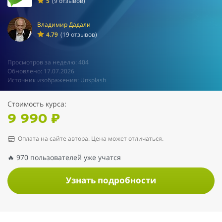
5
(9 отзывов)
Владимир Дадали
4.79
(19 отзывов)
Просмотров за неделю: 404
Обновлено: 17.07.2026
Источник изображения: Unsplash
Стоимость курса:
9 990 ₽
Оплата на сайте автора. Цена может отличаться.
🔥 970 пользователей уже учатся
Узнать подробности