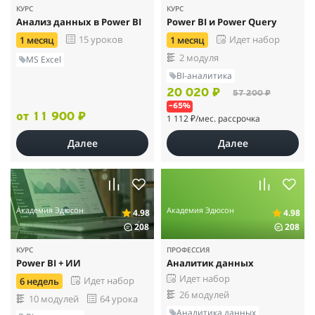
КУРС
КУРС
Анализ данных в Power BI
Power BI и Power Query
15 уроков
Идет набор
1 месяц
1 месяц
2 модуля
MS Excel
BI-аналитика
20 020 ₽
57 200 ₽
–65%
от 11 900 ₽
1 112 ₽
/мес. рассрочка
Далее
Далее
Академия Эдюсон
Академия Эдюсон
4.98
4.98
208
208
КУРС
ПРОФЕССИЯ
Power BI + ИИ
Аналитик данных
Идет набор
Идет набор
6 недель
26 модулей
10 модулей
64 урока
Аналитика данных