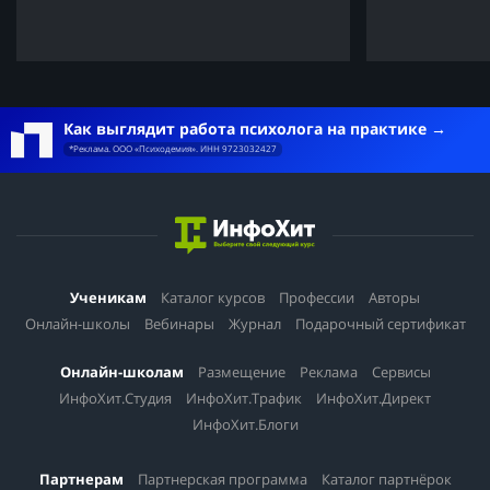
Как выглядит работа психолога на практике
*Реклама. ООО «Психодемия». ИНН 9723032427
Ученикам
Каталог курсов
Профессии
Авторы
Онлайн-школы
Вебинары
Журнал
Подарочный сертификат
Онлайн-школам
Размещение
Реклама
Сервисы
ИнфоХит.Студия
ИнфоХит.Трафик
ИнфоХит.Директ
ИнфоХит.Блоги
Партнерам
Партнерская программа
Каталог партнёрок