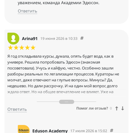
уважением, команда Академии Эдюсон.
Ответить
Arina91
19 июня 2026 в 10:33
Я год откладывала курсы, думала, опять будет вода, как в
универе. Решила попробовать Эдюсон (знакомая
посоветовала). Учусь и кайфую, честно. Особенно зашли
разборы реальных по легализации процессов. Кураторы не
молчат, даже отвечают на глупые вопросы. Минусы? Да,
недешево. Но дали рассрочку. И на один мой вопрос долго
ждала ответ. Но на общее впечатление не влияет. Уже на
работе спокойнее веду договоры с самозанятыми и
аутстафферами. А это именно то, зачем шла.
Помог ли отзыв?
0
Ответить
Eduson Academy
17 июля 2026 в 15:02