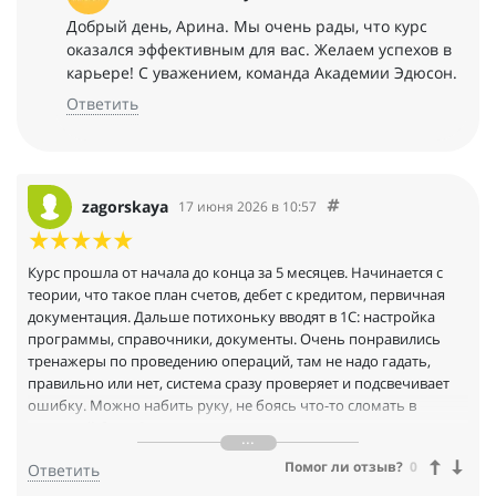
Добрый день, Арина. Мы очень рады, что курс
оказался эффективным для вас. Желаем успехов в
карьере! С уважением, команда Академии Эдюсон.
Ответить
zagorskaya
17 июня 2026 в 10:57
Курс прошла от начала до конца за 5 месяцев. Начинается с
теории, что такое план счетов, дебет с кредитом, первичная
документация. Дальше потихоньку вводят в 1С: настройка
программы, справочники, документы. Очень понравились
тренажеры по проведению операций, там не надо гадать,
правильно или нет, система сразу проверяет и подсвечивает
ошибку. Можно набить руку, не боясь что-то сломать в
реальной базе. Самые полезные модули: учет кассовых
операций, работа с поставщиками и закрытие месяца. Сейчас
Помог ли отзыв?
0
Ответить
работаю помощником бухгалтера в небольшой фирме,
знаний с курса хватает. Диплом о профпереподготовке на