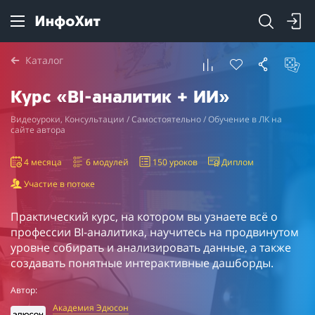
Каталог
Курс «BI-аналитик + ИИ»
Видеоуроки, Консультации / Самостоятельно / Обучение в ЛК на
сайте автора
4 месяца
6 модулей
150 уроков
Диплом
Участие в потоке
Практический курс, на котором вы узнаете всё о
профессии BI-аналитика, научитесь на продвинутом
уровне собирать и анализировать данные, а также
создавать понятные интерактивные дашборды.
Автор:
Академия Эдюсон