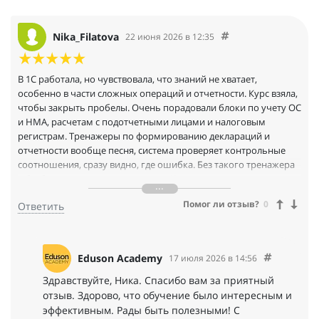
Nika_Filatova
22 июня 2026 в 12:35
В 1С работала, но чувствовала, что знаний не хватает,
особенно в части сложных операций и отчетности. Курс взяла,
чтобы закрыть пробелы. Очень порадовали блоки по учету ОС
и НМА, расчетам с подотчетными лицами и налоговым
регистрам. Тренажеры по формированию деклараций и
отчетности вообще песня, система проверяет контрольные
соотношения, сразу видно, где ошибка. Без такого тренажера
я бы боялась сама отчеты делать. Куратор помог с вопросом
по восстановлению НДС, ответил через пару часов. Доступ к
Помог ли отзыв?
0
Ответить
материалам навсегда, периодически заглядываю в конспекты
по сложным темам
Eduson Academy
17 июля 2026 в 14:56
Здравствуйте, Ника. Спасибо вам за приятный
отзыв. Здорово, что обучение было интересным и
эффективным. Рады быть полезными! С