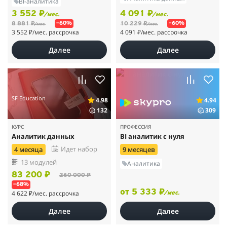
BI-аналитика
3 552 ₽
4 091 ₽
/мес.
/мес.
8 881 ₽
10 229 ₽
–60%
–60%
/мес.
/мес.
3 552 ₽
/мес. рассрочка
4 091 ₽
/мес. рассрочка
Далее
Далее
SF Education
4.98
4.94
132
309
КУРС
ПРОФЕССИЯ
Аналитик данных
BI аналитик с нуля
Идет набор
4 месяца
9 месяцев
13 модулей
Аналитика
83 200 ₽
260 000 ₽
–68%
от 5 333 ₽
4 622 ₽
/мес. рассрочка
/мес.
Далее
Далее