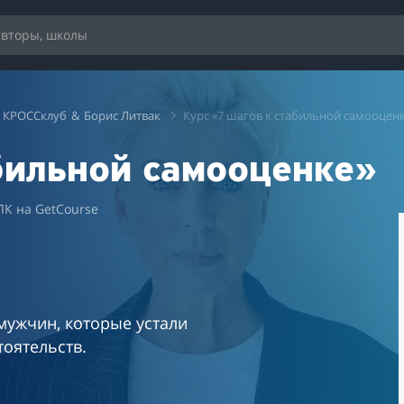
 КРОССклуб
&
Борис Литвак
Курс «7 шагов к стабильной самооцен
абильной самооценке»
ЛК на GetCourse
мужчин, которые устали
оятельств.