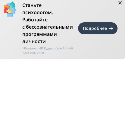
Станьте
психологом.
Работайте
с бессознательными
Подробнее
программами
личности
*Реклама. ИП Кудряшов А.А. ИНН
720410077658