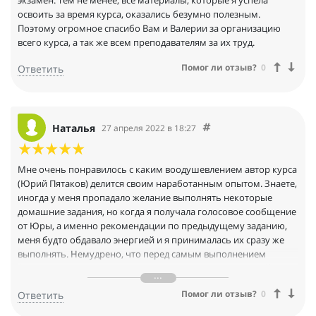
экзамен. Тем не менее, все материалы, которые я успела
освоить за время курса, оказались безумно полезным.
Поэтому огромное спасибо Вам и Валерии за организацию
всего курса, а так же всем преподавателям за их труд.
Помог ли отзыв?
0
Ответить
Наталья
27 апреля 2022 в 18:27
Мне очень понравилось с каким воодушевлением автор курса
(Юрий Пятаков) делится своим наработанным опытом. Знаете,
иногда у меня пропадало желание выполнять некоторые
домашние задания, но когда я получала голосовое сообщение
от Юры, а именно рекомендации по предыдущему заданию,
меня будто обдавало энергией и я принималась их сразу же
выполнять. Немудрено, что перед самым выполнением
финального теста я прослушала заново весь курс лекций. Мне
нравятся люди, такие как Юра, которые не только с
Помог ли отзыв?
0
Ответить
удовольствием выполняют свою работу, но и делятся своей
энергией и знаниями с другими. Поэтому я очень благодарна