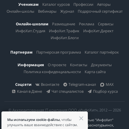
Ученикам
Каталог курсов
Профессии
Авторы
Онлайн-школы
Вебинары
Журнал
Подарочный сертификат
Онлайн-школам
Размещение
Реклама
Сервисы
ИнфоХит.Студия
ИнфоХит.Трафик
ИнфоХит.Директ
ИнфоХит.Блоги
Партнерам
Партнерская программа
Каталог партнёрок
Информация
О проекте
Контакты
Документы
Политика конфиденциальности
Карта сайта
Соцсети
Вконтакте
Telegram-канал
MAX
Канал в Дзене
Чат специалистов
Подбор курса
© Аккредитованная IT-компания ООО «ИнфоХит», 2012 — 2026
Мы используем cookie-файлы
, чтобы
Общество с ограниченной ответственностью "ИнфоХит"
улучшить ваше взаимодействие с сайтом.
624446, Россия, Свердловская область, г. Краснотурьинск,