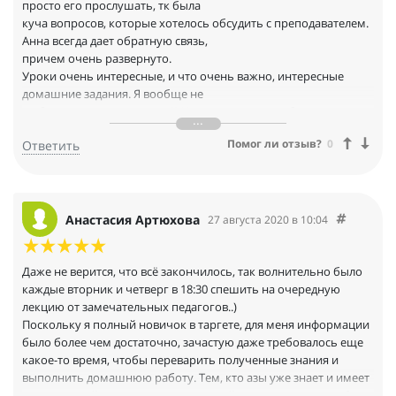
просто его прослушать, тк была
куча вопросов, которые хотелось обсудить с преподавателем.
Анна всегда дает обратную связь,
причем очень развернуто.
Уроки очень интересные, и что очень важно, интересные
домашние задания. Я вообще не
любитель делать домашки)) Но здесь каждая работа - это
небольшой проектик, который точно
Помог ли отзыв?
0
Ответить
пригодится в работе.
Во время обучения у меня появилось много новых идей. В
общем спасибо
Круто, что есть чат и можно и свои вопросы покидать и
посмотреть кейсы других ребят
Анастасия Артюхова
27 августа 2020 в 10:04
Даже не верится, что всё закончилось, так волнительно было
каждые вторник и четверг в 18:30 спешить на очередную
лекцию от замечательных педагогов..)
Поскольку я полный новичок в таргете, для меня информации
было более чем достаточно, зачастую даже требовалось еще
какое-то время, чтобы переварить полученные знания и
выполнить домашнюю работу. Тем, кто азы уже знает и имеет
опыт настройки рекламных кампаний, наверно хотелось бы