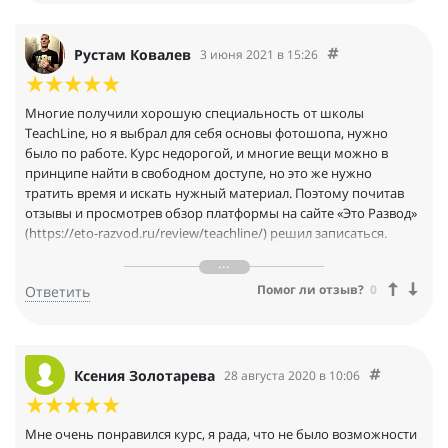
за сам курс, за домашние задания, над которыми приходилось
подумать, поискать дополнительную информацию в
интернете, да и просто включить свою осознанность, чтобы
Рустам Ковалев
3 июня 2021 в 15:26
дать адекватный ответ. И еще отдельная благодарность за то,
что моему резюме были даны рекомендации по его
улучшению, даже сопроводительному письму было дано свое
Многие получили хорошую специальность от школы
как профессиональное, так и личное видение. Качество
TeachLine, но я выбрал для себя основы фотошопа, нужно
предоставленного материала на 5 баллов, с мемами из
было по работе. Курс недорогой, и многие вещи можно в
различных фильмов и сериалов позволило еще легче усвоить
принципе найти в свободном доступе, но это же нужно
материал.
тратить время и искать нужный материал. Поэтому почитав
отзывы и просмотрев обзор платформы на сайте «Это Развод»
(https://eto-razvod.ru/review/teachline/) решил записаться.
Материал подается без воды, есть практика, по крайней мере
базовым навыкам обращения с основными инструментами
Помог ли отзыв?
0
Ответить
точно научат. Для новичка неплохой вариант, советую
посмотреть самим.
Ксения Золотарева
28 августа 2020 в 10:06
Мне очень понравился курс, я рада, что не было возможности