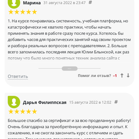
Марина
31 августа 2022 в 23:47
1. На курсе понравилась системность, учебная платформа, но
катастрофически не хватило практики, чтобы начать
применять знания в работе сразу после курса. Хотелось бы
добавить часов для практических занятий над своим проектом
и разбора реальных вопросов с преподавателями. 2. Больше
всего запомнилась последняя лекция Юлии Блынской, как раз
потому что было много понятных техник анализа сайта с
помощью одного инструмента Яндекс Метрики. Высокая
практическая ценность урока, так как можно взять скринкаст,
Помог ли отзыв?
–1
Ответить
презентацию и действительно сделать полноценный,
информативный, понятный анализ сайта. Спасибо всей вашей
команде! Видно, что все - отличные профессионалы своего
дела. И, что не менее важно, подошли очень ответственно к
обучению, с душой - здесь можно отметить каждого! Было
Дарья Филиппская
15 августа 2022 в 12:02
приятно! Желаю успехов компании в целом и каждому
сотруднику отдельно.
Большое спасибо за сертификат и за всю проделанную работу!
Очень благодарна за приобретённую информацию и опыт. К
сожалению, я не смогла закончить курс с отличием и сдать