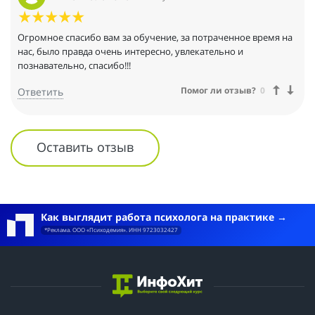
взрослому. Не сделал,
как положено - переделывай!
Понимаю, что диплом - это как ключик для дверцы - пока ты
Огромное спасибо вам за обучение, за потраченное время на
только открыл,
нас, было правда очень интересно, увлекательно и
впереди куча работы.
познавательно, спасибо!!!
Помог ли отзыв?
0
Ответить
Оставить отзыв
Как выглядит работа психолога на практике
*Реклама. ООО «Психодемия». ИНН 9723032427