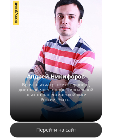
ПОХУДЕНИЕ
Андрей Никифоров
Врач-психиатр, психотерапевт,
диетолог, член профессиональной
психотерапевтической лиги
России. Эксп...
Перейти на сайт