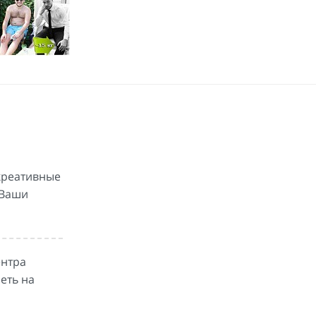
 креативные
 Ваши
ентра
еть на