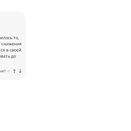
илось то,
а снижения
ся в своей
ывать до
ыв?
0