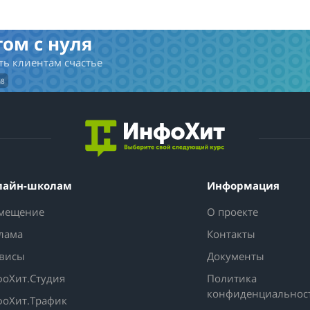
ом с нуля
ть клиентам счастье
h8
лайн-школам
Информация
мещение
О проекте
лама
Контакты
висы
Документы
оХит.Студия
Политика
конфиденциальнос
оХит.Трафик