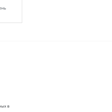
ень
ных в