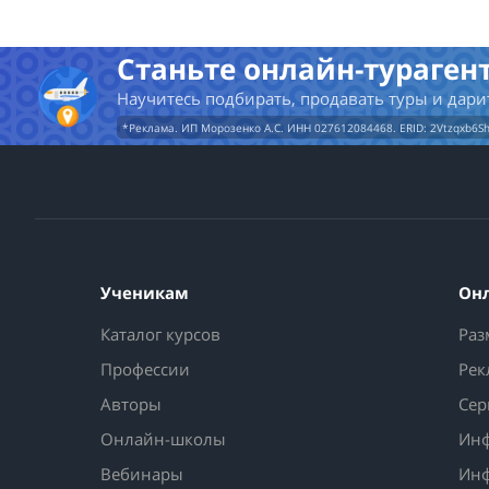
Станьте онлайн-турагент
33944
9
Научитесь подбирать, продавать туры и дари
ПОДРОБНЕЕ
*Реклама. ИП Морозенко А.С. ИНН 027612084468. ERID: 2Vtzqxb6S
Ученикам
Он
Каталог курсов
Раз
Профессии
Рек
Авторы
Сер
Онлайн-школы
Инф
Вебинары
Инф