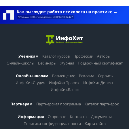
Как выглядит работа психолога на практике
*Реклама. ООО «Психодемия». ИНН 9723032427
Ученикам
Каталог курсов
Профессии
Авторы
Онлайн-школы
Вебинары
Журнал
Подарочный сертификат
Онлайн-школам
Размещение
Реклама
Сервисы
ИнфоХит.Студия
ИнфоХит.Трафик
ИнфоХит.Директ
ИнфоХит.Блоги
Партнерам
Партнерская программа
Каталог партнёрок
Информация
О проекте
Контакты
Документы
Политика конфиденциальности
Карта сайта