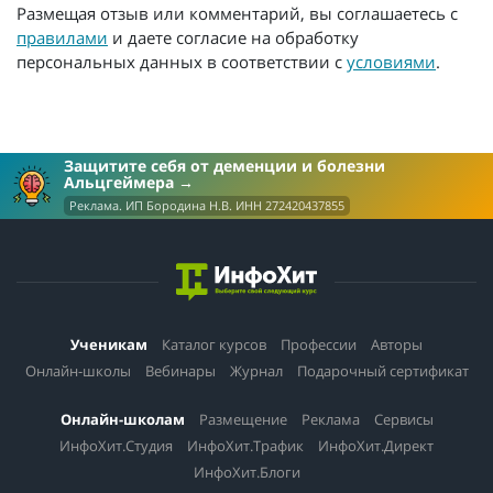
Размещая отзыв или комментарий, вы соглашаетесь с
правилами
и даете согласие на обработку
персональных данных в соответствии с
условиями
.
Защитите себя от деменции и болезни
Альцгеймера
Реклама. ИП Бородина Н.В. ИНН 272420437855
Ученикам
Каталог курсов
Профессии
Авторы
Онлайн-школы
Вебинары
Журнал
Подарочный сертификат
Онлайн-школам
Размещение
Реклама
Сервисы
ИнфоХит.Студия
ИнфоХит.Трафик
ИнфоХит.Директ
ИнфоХит.Блоги