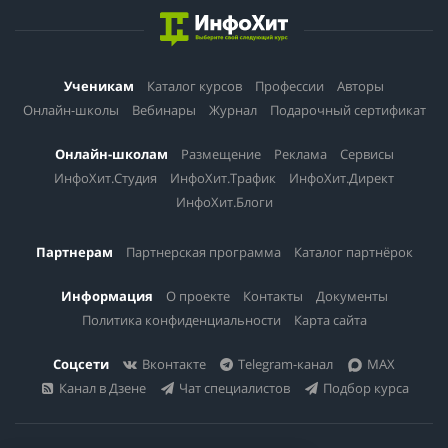
Ученикам
Каталог курсов
Профессии
Авторы
Онлайн-школы
Вебинары
Журнал
Подарочный сертификат
Онлайн-школам
Размещение
Реклама
Сервисы
ИнфоХит.Студия
ИнфоХит.Трафик
ИнфоХит.Директ
ИнфоХит.Блоги
Партнерам
Партнерская программа
Каталог партнёрок
Информация
О проекте
Контакты
Документы
Политика конфиденциальности
Карта сайта
Соцсети
Вконтакте
Telegram-канал
MAX
Канал в Дзене
Чат специалистов
Подбор курса