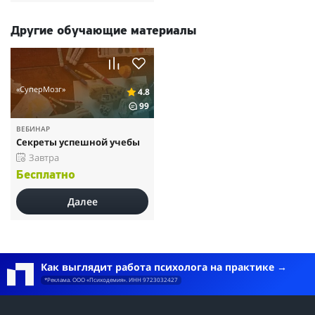
Другие обучающие материалы
«СуперМозг»
4.8
99
ВЕБИНАР
Секреты успешной учебы
Завтра
Бесплатно
Далее
Как выглядит работа психолога на практике
*Реклама. ООО «Психодемия». ИНН 9723032427