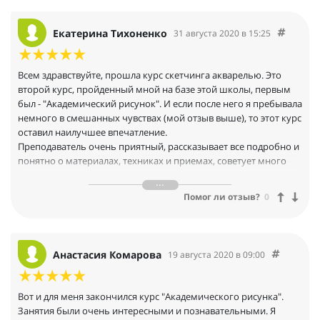
Екатерина Тихоненко
31 августа 2020 в 15:25
Всем здравствуйте, прошла курс скетчинга акварелью. Это
второй курс, пройденный мной на базе этой школы, первым
был - "Академический рисунок". И если после него я пребывала
немного в смешанных чувствах (мой отзыв выше), то этот курс
оставил наилучшее впечатление.
Преподаватель очень приятный, рассказывает все подробно и
понятно о материалах, техниках и приемах, советует много
литературы - большой плюс для тех, кто планирует заниматься
серьезнее.
Помог ли отзыв?
0
Отдельно хотелось бы отметить качественную запись уроков.
В целом, я осталась довольна и думаю, в дальнейшем
обязательно буду советовать эти курсы.
Анастасия Комарова
19 августа 2020 в 09:00
Вот и для меня закончился курс "Академического рисунка".
Занятия были очень интересными и познавательными. Я