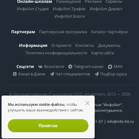
Онлайн-школам
Размещение
Реклама
Сервисы
ИнфоХит.Студия
ИнфоХит.Трафик
ИнфоХит.Директ
ИнфоХит.Блоги
Партнерам
Партнерская программа
Каталог партнёрок
Информация
О проекте
Контакты
Документы
Политика конфиденциальности
Карта сайта
Соцсети
Вконтакте
Telegram-канал
MAX
Канал в Дзене
Чат специалистов
Подбор курса
© Аккредитованная IT-компания ООО «ИнфоХит», 2012 — 2026
Мы используем cookie-файлы
, чтобы
Общество с ограниченной ответственностью "ИнфоХит"
улучшить ваше взаимодействие с сайтом.
624446, Россия, Свердловская область, г. Краснотурьинск,
ул Урожайная, д. 3
ИНН 6617023200 | КПП 661701001 | +7 984 888-51-57 | info@info-hit.ru
Понятно