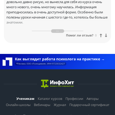
довольно давно рисую, но вынесла для себя из курса очень
много нового, очень многому научилась. Информация
приподносилась в очень доступной форме. Особенно были
полезны уроки начиная с шестого где-то, хотелось бы больше
анатомии.
Формат очень подошёл, потому что я могла остановить
запись или наоборот ускорить её, что для меня очень важно.
Помог ли отзыв?
0
Спасибо большое за ваш труд.
Как выглядит работа психолога на практике
*Реклама. ООО «Психодемия». ИНН 9723032427
Ученикам
Каталог курсов
Профессии
Авторы
Онлайн-школы
Вебинары
Журнал
Подарочный сертификат