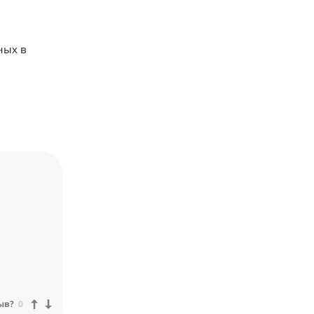
ных в
ыв?
0