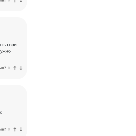
ыв?
0
ять свои
нужно
ыв?
0
к
ыв?
0