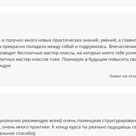
 и получил много новых практических знаний, умений, а главно
 прекрасно поладила между собой и подружилась. Впечатление
роводит бесплатные мастер-классы, на которых никто тебя усил
латных мастер-классов тоже. Планирую в будущем повысить св
ендую
Помог ли отз
 Однозначно рекомендую всем)) очень поленщеая структурирова
, очень много практики. К концу курса ты реально ощущаешь с
льное спасибо))