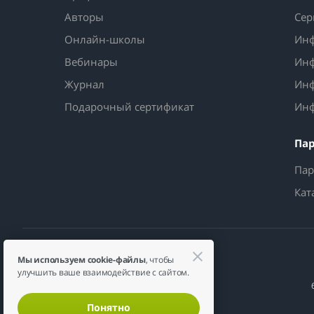
Авторы
Сер
Онлайн-школы
Инф
Вебинары
Инф
Журнал
Инф
Подарочный сертификат
Инф
Па
Пар
Кат
Мы используем cookie-файлы
, чтобы
улучшить ваше взаимодействие с сайтом.
Понятно