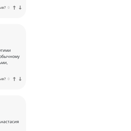
ыв?
0
угими
 обычному
ьми,
ыв?
0
Анастасия