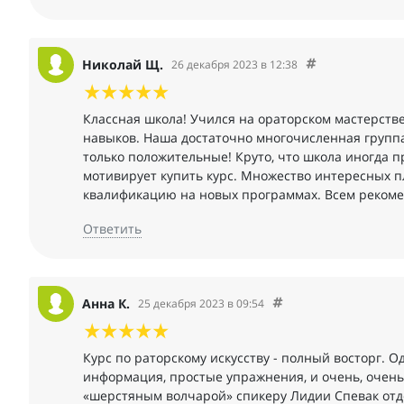
Николай Щ.
26 декабря 2023 в 12:38
Классная школа! Учился на ораторском мастерстве
навыков. Наша достаточно многочисленная группа
только положительные! Круто, что школа иногда п
мотивирует купить курс. Множество интересных п
квалификацию на новых программах. Всем реком
Ответить
Анна К.
25 декабря 2023 в 09:54
Курс по раторскому искусству - полный восторг.
информация, простые упражнения, и очень, очень
«шерстяным волчарой» спикеру Лидии Спевак отде