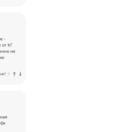
е -
 от КГ
енно не
ою
ыв?
0
нная
ебя