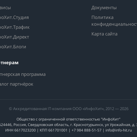
висы
Документы
оХит.Студия
Политика
конфиденциальнос
оХит.Трафик
Карта сайта
оХит.Директ
оХит.Блоги
ртнерам
тнерская программа
алог партнёрок
© Аккредитованная IT-компания ООО «ИнфоХит», 2012 — 2026
Общество с ограниченной ответственностью "ИнфоХит"
624446, Россия, Свердловская область, г. Краснотурьинск, ул Урожайная, д. 
ИНН 6617023200 | КПП 661701001 | +7 984 888-51-57 | info@info-hit.ru