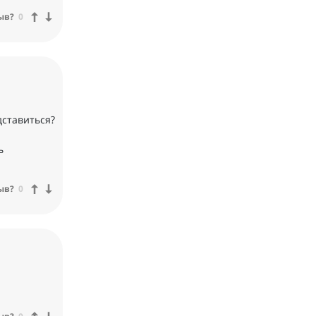
ыв?
0
дставиться?
ь
ыв?
0