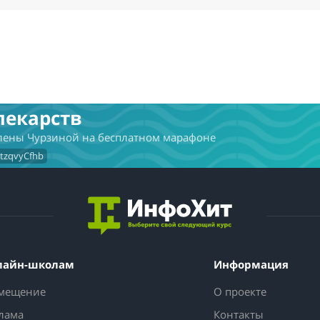
лекарств
Елены Чурзиной на бесплатном марафоне
VtzqvyCfhb
лайн-школам
Информация
мещение
О проекте
лама
Контакты