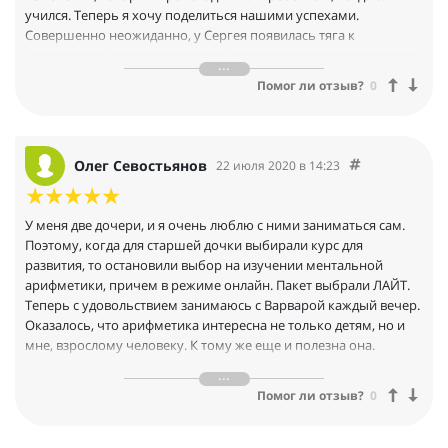
учился. Теперь я хочу поделиться нашими успехами.
Совершенно неожиданно, у Сергея появилась тяга к
творчеству. Он начал рисовать! Пока просто срисовывает
картинки из интернета, но уже попросил записать его в
Помог ли отзыв?
0
художественную школу на будущий год. А еще он стал
приставать к бабушке, чтобы она научила его играть на
пианино, у нее стоит в квартире. С мужем удивляемся, думали
чистый "технарь" растет. Говорят, это происходит из-за
Олег Севостьянов
22 июля 2020 в 14:23
развития обоих полушарий мозга, которое стимулирует
занятие ментальной арифметикой.Так что мы под
впечатлением, ждем еще сюрпризов.
У меня две дочери, и я очень люблю с ними заниматься сам.
Поэтому, когда для старшей дочки выбирали курс для
развития, то остановили выбор на изучении ментальной
арифметики, причем в режиме онлайн. Пакет выбрали ЛАЙТ.
Теперь с удовольствием занимаюсь с Варварой каждый вечер.
Оказалось, что арифметика интересна не только детям, но и
мне, взрослому человеку. К тому же еще и полезна она.
Занимаемся второй месяц, но я уже чувствую, что мой мозг
стал работать как-то по-другому. Появилась какая-то ясность
Помог ли отзыв?
0
ума, повысилась выносливость при умственных нагрузках.
Варвара тоже радует. И считать стала хорошо, и память у нее
улучшилась. В общем, мы рады, что сделали правильный