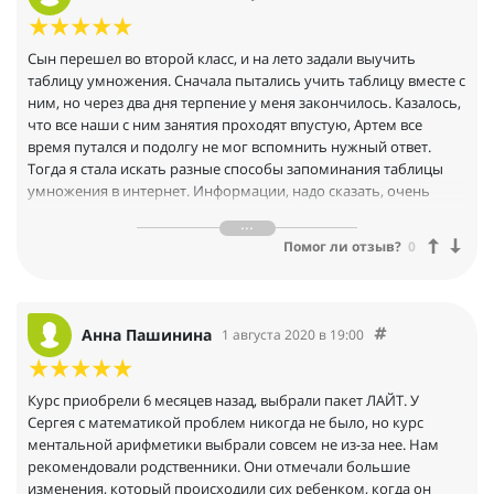
Сын перешел во второй класс, и на лето задали выучить
таблицу умножения. Сначала пытались учить таблицу вместе с
ним, но через два дня терпение у меня закончилось. Казалось,
что все наши с ним занятия проходят впустую, Артем все
время путался и подолгу не мог вспомнить нужный ответ.
Тогда я стала искать разные способы запоминания таблицы
умножения в интернет. Информации, надо сказать, очень
много оказалось. Предлагают учить таблицу и через стихи, и
через песни, но всеэто показалось мне не очень серьезным.
Помог ли отзыв?
0
Ведь математика – серьезная наука, и хочется, чтобы сын
именно понимал ее, а не просто заучил стишки.Увидела
рекламу курса от онлайн школы Аксиома, почитала, по
описанию все устроило. Стоимость курса совсем небольшая, и
Анна Пашинина
1 августа 2020 в 19:00
я рискнула его купить. НЕ ЖАЛЕЮ! Уже через 8 дней Артем
осилил всю таблицу. Как гора с плеч... Все в курсе четко и
понятно, а главное – все способы запоминания объясняются с
Курс приобрели 6 месяцев назад, выбрали пакет ЛАЙТ. У
помощью математических приемов и законов. Особенно
Сергея с математикой проблем никогда не было, но курс
понравились тренажеры. С их помощью Артем еще и
ментальной арифметики выбрали совсем не из-за нее. Нам
скорость вычислений увеличил сильно. Спасибо авторам
рекомендовали родственники. Они отмечали большие
курса, помогли решить важную проблему.
изменения, который происходили сих ребенком, когда он