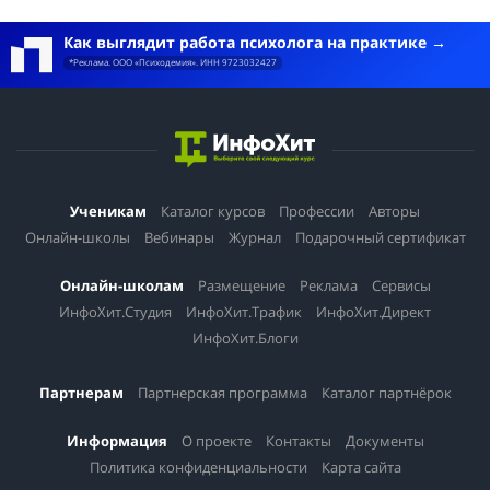
выбор. Впереди еще полгода учебы. Кажется, так мало...
Как выглядит работа психолога на практике
*Реклама. ООО «Психодемия». ИНН 9723032427
Ученикам
Каталог курсов
Профессии
Авторы
Онлайн-школы
Вебинары
Журнал
Подарочный сертификат
Онлайн-школам
Размещение
Реклама
Сервисы
ИнфоХит.Студия
ИнфоХит.Трафик
ИнфоХит.Директ
ИнфоХит.Блоги
Партнерам
Партнерская программа
Каталог партнёрок
Информация
О проекте
Контакты
Документы
Политика конфиденциальности
Карта сайта