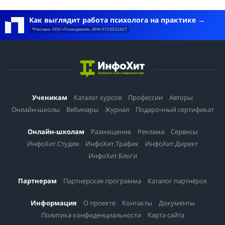
Как выглядит работа психолога на практике
*Реклама. ООО «Психодемия». ИНН 9723032427
Ученикам
Каталог курсов
Профессии
Авторы
Онлайн-школы
Вебинары
Журнал
Подарочный сертификат
Онлайн-школам
Размещение
Реклама
Сервисы
ИнфоХит.Студия
ИнфоХит.Трафик
ИнфоХит.Директ
ИнфоХит.Блоги
Партнерам
Партнерская программа
Каталог партнёрок
Информация
О проекте
Контакты
Документы
Политика конфиденциальности
Карта сайта