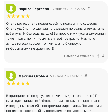
Лариса Сергеева
17 января 2021 в 22:05
Очень круто, очень полезно, всё по полкам и по существу!
Очень удобно что сделали по разделам по разным темам, а не
всё в кучу. И без воды вышло! Вы просили минусы и замечания
тоже писать, но лично для меня всё прекрасно. Намного
лучше из всех курсов что я читала по бизнесу, с
инфоцыганами не сравнится!!!
Помог ли отзыв?
0
Максим Особин
5 января 2021 в 06:32
В принципе всё по делу, только читать долго запарился) По
сути содержания - всё чётко, не знал что там столько нюансов
и подводных камней в построении маркетинга. Посмотрел и
понял что я хреновый руководитель и возможно меня