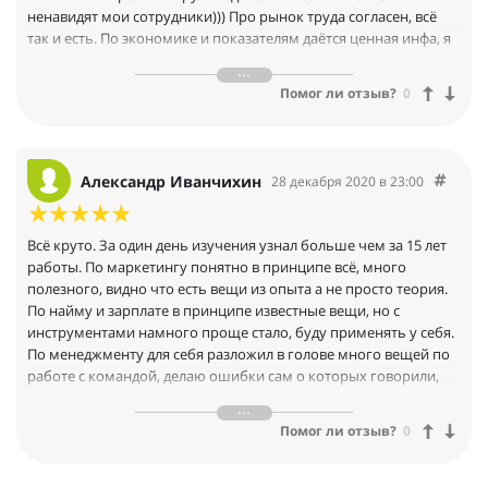
ненавидят мои сотрудники))) Про рынок труда согласен, всё
так и есть. По экономике и показателям даётся ценная инфа, я
себе сохранил многое, законспектировал. Ну и теория прям по
делу - стало многое понятно про китов и про столпы, я читал
Помог ли отзыв?
0
Котлера когда-то, там прям было занудно и уныло, в курсе
понятнее и в 100 раз короче.
Александр Иванчихин
28 декабря 2020 в 23:00
Всё круто. За один день изучения узнал больше чем за 15 лет
работы. По маркетингу понятно в принципе всё, много
полезного, видно что есть вещи из опыта а не просто теория.
По найму и зарплате в принципе известные вещи, но с
инструментами намного проще стало, буду применять у себя.
По менеджменту для себя разложил в голове много вещей по
работе с командой, делаю ошибки сам о которых говорили,
буду исправляться, всё звучит логично и верно. Что не
понравилось - повторяетесь местами, но наверное это и
Помог ли отзыв?
0
лучше для закрепления тезисов. В остальном супер, жду книгу
чтобы перечитывать.