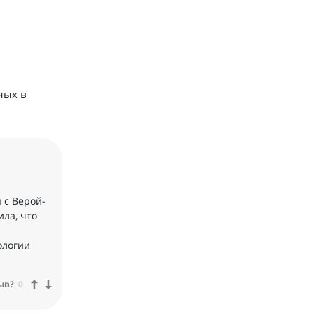
ных в
 с Верой-
ила, что
ологии
ыв?
0