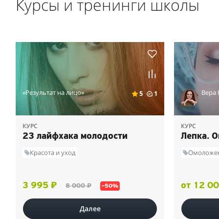
Курсы и тренинги школы
«Результат на лицо»
Вера 
5
1
КУРС
КУРС
23 лайфхака молодости
Лепка. 
Красота и уход
Омоложе
3 995 ₽
от 12 00
8 000 ₽
–50%
Далее