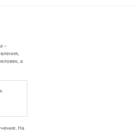
а –
вления,
человек, а
м.
ечение. На