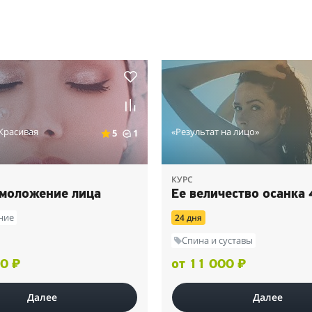
Красивая
«Результат на лицо»
5
1
КУРС
Омоложение лица
Ее величество осанка 
ние
24 дня
Спина и суставы
0 ₽
от 11 000 ₽
Далее
Далее