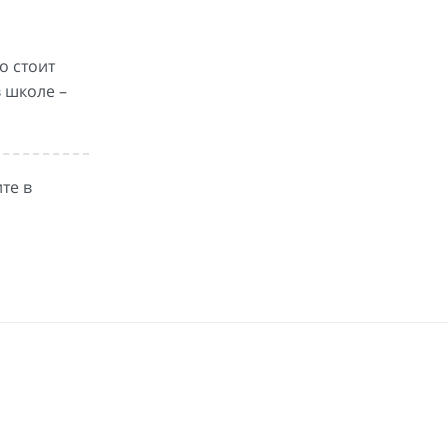
о стоит
 школе –
те в