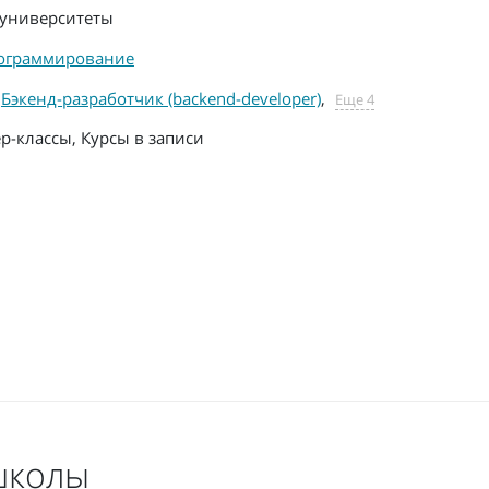
университеты
ограммирование
,
Бэкенд-разработчик (backend-developer)
,
Еще 4
р-классы, Курсы в записи
школы