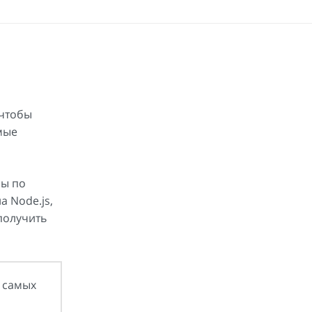
 чтобы
мые
сы по
а Node.js,
получить
з самых