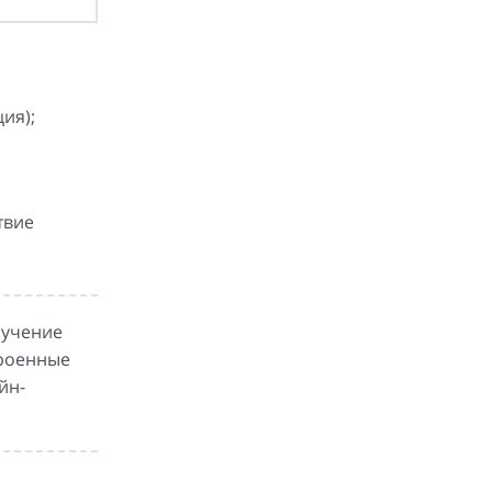
ия);
твие
бучение
троенные
йн-