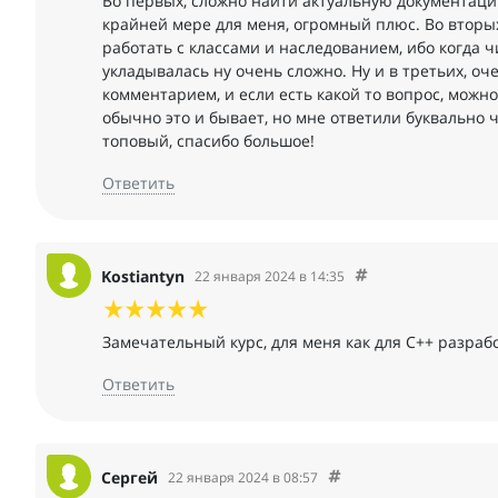
Во первых, сложно найти актуальную документацию
крайней мере для меня, огромный плюс. Во вторых
работать с классами и наследованием, ибо когда 
укладывалась ну очень сложно. Ну и в третьих, оч
комментарием, и если есть какой то вопрос, можно 
обычно это и бывает, но мне ответили буквально ч
топовый, спасибо большое!
Ответить
Kostiantyn
22 января 2024 в 14:35
Замечательный курс, для меня как для C++ разрабо
Ответить
Сергей
22 января 2024 в 08:57