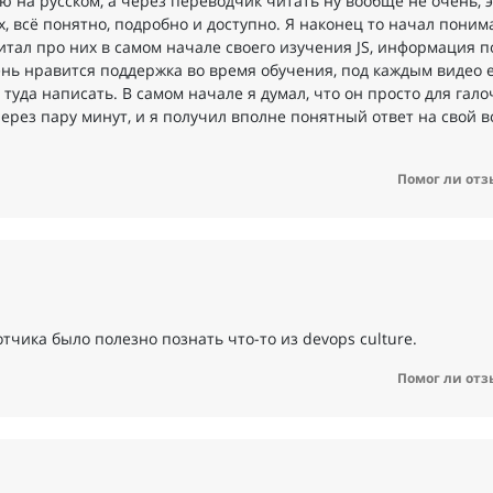
 на русском, а через переводчик читать ну вообще не очень, э
, всё понятно, подробно и доступно. Я наконец то начал поним
читал про них в самом начале своего изучения JS, информация п
ень нравится поддержка во время обучения, под каждым видео е
туда написать. В самом начале я думал, что он просто для галоч
ерез пару минут, и я получил вполне понятный ответ на свой в
Помог ли отз
тчика было полезно познать что-то из devops culture.
Помог ли отз