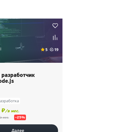
l
5
19
k разработчик
de.js
 разработка
 ₽
/в мес.
–25%
в мес.
Далее