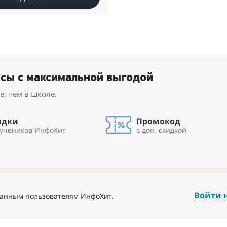
рсы с максимальной выгодой
, чем в школе.
идки
Промокод
 учеников ИнфоХит
с доп. скидкой
Войти 
ванным пользователям ИнфоХит.