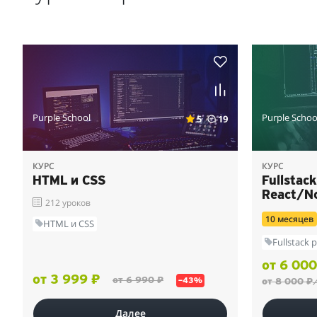
Purple School
Purple Schoo
5
19
КУРС
КУРС
HTML и CSS
Fullstac
React/No
212 уроков
10 месяцев
HTML и CSS
Fullstack
от 6 000
от 3 999 ₽
от 6 990 ₽
от 8 000 ₽
–43%
/
Далее