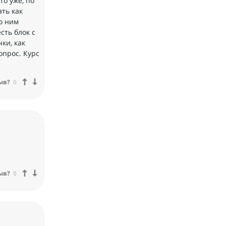
то уже, по
ать как
о ним
сть блок с
ки, как
опрос. Курс
ыв?
0
ыв?
0