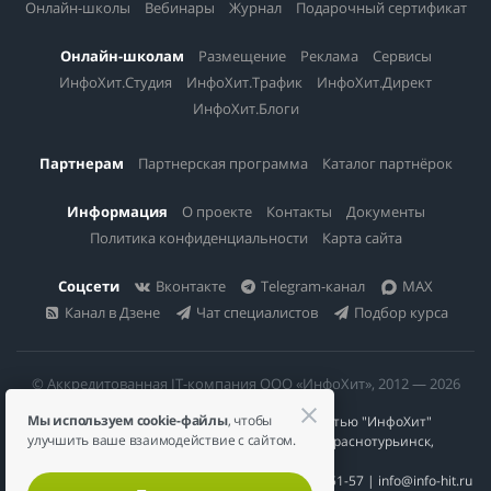
Онлайн-школы
Вебинары
Журнал
Подарочный сертификат
Онлайн-школам
Размещение
Реклама
Сервисы
ИнфоХит.Студия
ИнфоХит.Трафик
ИнфоХит.Директ
ИнфоХит.Блоги
Партнерам
Партнерская программа
Каталог партнёрок
Информация
О проекте
Контакты
Документы
Политика конфиденциальности
Карта сайта
Соцсети
Вконтакте
Telegram-канал
MAX
Канал в Дзене
Чат специалистов
Подбор курса
© Аккредитованная IT-компания ООО «ИнфоХит», 2012 — 2026
Мы используем cookie-файлы
, чтобы
Общество с ограниченной ответственностью "ИнфоХит"
улучшить ваше взаимодействие с сайтом.
624446, Россия, Свердловская область, г. Краснотурьинск,
ул Урожайная, д. 3
ИНН 6617023200 | КПП 661701001 | +7 984 888-51-57 | info@info-hit.ru