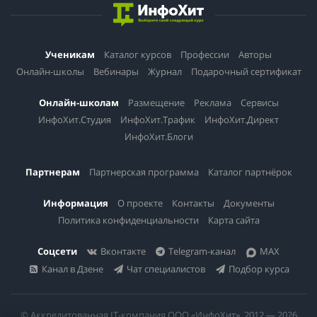
Ученикам
Каталог курсов
Профессии
Авторы
Онлайн-школы
Вебинары
Журнал
Подарочный сертификат
Онлайн-школам
Размещение
Реклама
Сервисы
ИнфоХит.Студия
ИнфоХит.Трафик
ИнфоХит.Директ
ИнфоХит.Блоги
Партнерам
Партнерская программа
Каталог партнёрок
Информация
О проекте
Контакты
Документы
Политика конфиденциальности
Карта сайта
Соцсети
Вконтакте
Telegram-канал
MAX
Канал в Дзене
Чат специалистов
Подбор курса
© Аккредитованная IT-компания ООО «ИнфоХит», 2012 — 2026