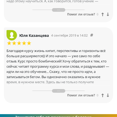
надо этому научиться. А, как говорится, готов ученик —
учитель найдется. И вот я вижу у знакомой репост с
заманчивым заголовком "Меняю 1500 рублей на 25 000" и я
Помог ли отзыв?
0
согласилась. Согласилась и не пожалела . Уже месяц я делаю с
удовольствием домашку по ночам. Слушаю завораживающее
"Всем привет, на связи Игорь Дзюба!" Здесь нет двух-трех
часовых лекций. Несколько видео по 10-15 минут БЕЗ ВОДЫ,
Юля Казанцева
4 сентября 2019 в 14:02
которые охватывают самые главные задачи, в которых
рассказывают о всех тонкостях и нюансах той или иной
программы или сервиса. Я, как человек "работающий"
Благодаря курсу жизнь кипит, перспективы и горизонты всё
вооооообще была далека от программ и интернета. А теперь я
больше расширяются)) И это начало — уже само по себе
познакомилась, нет ПОДРУЖИЛАСЬ с таким количеством
отзыв. Курс просто бомбический! Хочу обратиться к тем, кто
программ, которое не знала и не встречала за все 13 лет моего
сейчас читает программу курса и мои слова, и раздумывает —
трудового стажа. Теперь я свободно владею программой
идти ли на это обучение... Скажу, что не просто идти, а
фотошоп, могу легко оформить презентацию или создать
записываться бегом. Вы однозначно оказались в нужное
стилизованный инстаграм. А ведь у нас еще не закончилось
время, в нужном месте. Здесь вы не только получите
обучение. Азарт, волнение, интерес, удовольствие от процесса
огненные знания, но еще и попадете в классную команду!
и смайлики от Гуру (так мы называем нашего @dzyuba_igor )
Обучаюсь у Игоря и Сергея месяц с небольшим хвостиком.
придают энергии,сил и желание идти дальше и не "застревать
Помог ли отзыв?
0
Сначала вписалась в первый пакет, в процессе перешла на
в процессе". Темп обучения очень комфортный- это я как
пакет со стажировкой. Ни на секунду не пожалела, что попала
мама 4-х месячного ребенка говорю!!! Все уроки очень ёмкие,
на этот курс! Жизнь изменилась настолько круто, что я и
лаконичные, последовательные, легко воспринимаются. Когда
предположить не могла. Да-да, вот так быстро) Курс еще не
я слушаю мне вообще кажется насколько все просто.И я