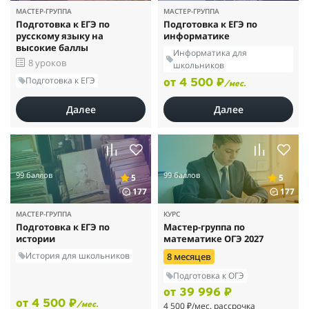
МАСТЕР-ГРУППА
МАСТЕР-ГРУППА
Подготовка к ЕГЭ по
Подготовка к ЕГЭ по
русскому языку на
информатике
высокие баллы
Информатика для
8 уроков
школьников
Подготовка к ЕГЭ
от 4 500 ₽
/мес.
Далее
Далее
99 баллов
99 баллов
5
5
177
177
МАСТЕР-ГРУППА
КУРС
Подготовка к ЕГЭ по
Мастер-группа по
истории
математике ОГЭ 2027
История для школьников
8 месяцев
Подготовка к ОГЭ
от 39 996 ₽
от 4 500 ₽
4 500 ₽
/мес. рассрочка
/мес.