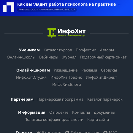
Как выглядит работа психолога на практике
*Реклама. ООО «Психодемия». ИНН 9723032427
Ученикам
Каталог курсов
Профессии
Авторы
Онлайн-школы
Вебинары
Журнал
Подарочный сертификат
Онлайн-школам
Размещение
Реклама
Сервисы
ИнфоХит.Студия
ИнфоХит.Трафик
ИнфоХит.Директ
ИнфоХит.Блоги
Партнерам
Партнерская программа
Каталог партнёрок
Информация
О проекте
Контакты
Документы
Политика конфиденциальности
Карта сайта
Соцсети
Вконтакте
Telegram-канал
MAX