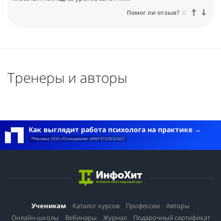
Помог ли отзыв?
0
Тренеры и авторы
Как выглядит работа психолога на практике
*Реклама. ООО «Психодемия». ИНН 9723032427
Ученикам
Каталог курсов
Профессии
Авторы
Онлайн-школы
Вебинары
Журнал
Подарочный сертификат