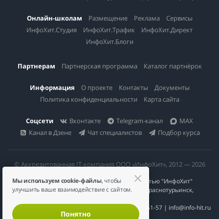
Онлайн-школам
Размещение
Реклама
Сервисы
ИнфоХит.Студия
ИнфоХит.Трафик
ИнфоХит.Директ
ИнфоХит.Блоги
Партнерам
Партнерская программа
Каталог партнёрок
Информация
О проекте
Контакты
Документы
Политика конфиденциальности
Карта сайта
Соцсети
Вконтакте
Telegram-канал
MAX
Канал в Дзене
Чат специалистов
Подбор курса
© Аккредитованная IT-компания ООО «ИнфоХит», 2012 — 2026
Мы используем cookie-файлы
, чтобы
Общество с ограниченной ответственностью "ИнфоХит"
улучшить ваше взаимодействие с сайтом.
624446, Россия, Свердловская область, г. Краснотурьинск,
ул Урожайная, д. 3
ИНН 6617023200 | КПП 661701001 | +7 984 888-51-57 | info@info-hit.ru
Понятно