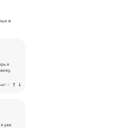
ных в
ерь я
 вижу,
ыв?
0
 я уже