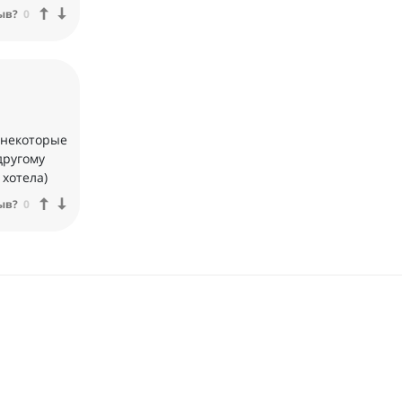
ыв?
0
а некоторые
другому
 хотела)
ыв?
0