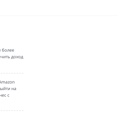
e более
ичить доход
 Amazon
выйти на
нес с