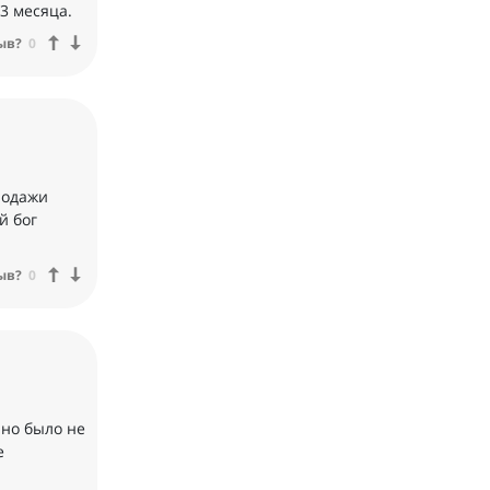
 3 месяца.
ыв?
0
продажи
й бог
ыв?
0
нно было не
е