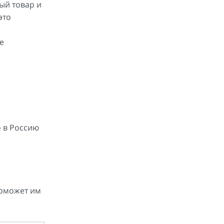
ый товар и
это
е
о в Россию
поможет им