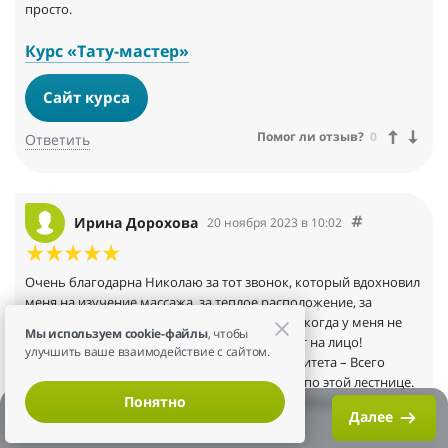
просто.
Курс «Тату-мастер»
Сайт курса
Помог ли отзыв?
0
Ответить
Ирина Дорохова
20 ноября 2023 в 10:02
Очень благодарна Николаю за тот звонок, который вдохновил
меня на изучение массажа, за теплое расположение, за
понимание, за то что пошел на встречу мне когда у меня не
Мы используем cookie-файлы
, чтобы
получалось временно финансами. Результат на лицо!
улучшить ваше взаимодействие с сайтом.
Всему коллективу международного университета – Всего
Самого Светлого от Всевышнего и подъема по этой лестнице.
Понятно
P.S. Благодарность от тех, на ком применял эти уникальные
С чего начать обучение?
Далее
приемы массажа!
Дистанционное обучение по нутрициологии по
профстандартам с выдачей диплома за 3 месяца.