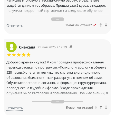
написать итоговую аттестационную работу. В результате
выдаётся диплом гос образца. Прошла уже 2 курса, в подарок
получила подарочный сертификат на следующее обучение.
Возможно освою ещё какое-то направление. Очень рада, что
выбрала именно этот университет.
Помог ли отзыв?
–1
Ответить
Снежана
21 мая 2025 в 12:39
Доброго времени суток! Мной пройдена профессиональная
переподготовка по программе: «Психолог-таролог» в объеме
520 часов. Хочется отметить, что система дистанционного
образования была понятна и развернута в полном объеме.
Обучение построено логично, информация структурирована,
преподнесена в удобной форме. В ходе прохождения
обучения было интересно и познавательно. Помимо знаний, я
получила огромный заряд энергии и стимул к дальнейшему
обучению в Международном Университете
Помог ли отзыв?
0
Ответить
Профессиональной Переподготовки.
Успехов Вам в дальнейшей работе! БлагоДарю.