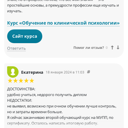
качественный и хорошо структурированный учебный
простейшие основы, а премудрости профессии еще изучать и
материал, дали отличную подборку важной учебной
изучать.
литературы.
Курс «Обучение по клинической психологии»
К прочтению материала буду ещё долго возвращаться, потому
что всё это я применяю на практике, и там просто кладезь
Сайт курса
нужной и полезной информации для моей профессиональной
деятельности.
Помог ли отзыв?
0
Ответить
Искренне благодарю за полезное и интересное обучение,
которое я могу сразу применять на практике! 5+
Екатерина
18 января 2024 в 11:03
ДОСТОИНСТВА:
удобно учиться, недорого получить диплом
НЕДОСТАТКИ:
не выявил, возможно при очном обучении лучше контроль,
но и затраты времени больше.
Я сейчас заканчиваю второй обучающий курс на МУПП, по
сертификату. Осталось написать итоговую работу.