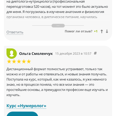
на диетолога-нутрициолога (профессиональная
переподготовка 520 часов), на тот момент это было актуально
для меня. Я погрузилась в изучение анатомия и физиология
организма человека, в диетическое питание, научилась
разбираться в анализах, углубила свои знания про
особенности питания детей и пожилых людей, а так же
Помог ли отзыв?
+1
Ответить
спортсменов.
Самым главным было для меня - был удобный график
обучения, я могла проходить обучение когда мне удобно, есть
30 свободных минут утром - занимаюсь 30 минут утром, есть 4
часа в вечернее - погружаюсь в учебу на 4 часа в вечернее
Ольга Смоленчук
15 декабря 2023 в 10:57
время.
Весь процесс обучения сопровождался личным куратором,
это система оказалась для меня очень удобной.
Дистанционный формат полностью устраивает, только так
В конце обучения я написала итоговую аттестационную
можно и от работы не отвлекаться, и новые знания получать.
работу на тему «Основы питания человека, основы здорового
Поступала на курс, который, как мне казалось, я уже немного
питания» и получила свой заветный сертификат. Это
знаю, но в процессе поняла, что все мои знания — это
прекрасный старт в новую профессию.
простейшие основы, а премудрости профессии еще изучать и
изучать.
Курс «Нумеролог»