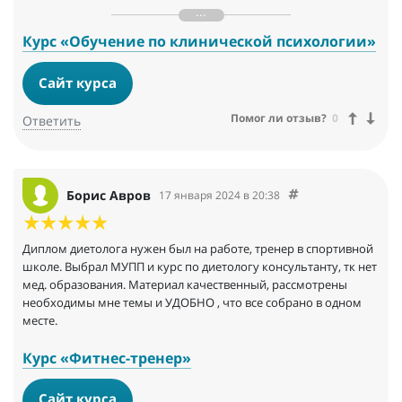
Что я могу сказать в отзыве про МУПП. Мне понравилось здесь
учиться. Материалы даны толковые, грамотно и кратко
составленные тексты. Для расширения познаний существуют
Курс «Обучение по клинической психологии»
другие учебники, другие лекции, никто не мешает и с ними
тоже ознакомиться.
Сайт курса
Помог ли отзыв?
0
Ответить
Борис Авров
17 января 2024 в 20:38
Диплом диетолога нужен был на работе, тренер в спортивной
школе. Выбрал МУПП и курс по диетологу консультанту, тк нет
мед. образования. Материал качественный, рассмотрены
необходимы мне темы и УДОБНО , что все собрано в одном
месте.
Курс «Фитнес-тренер»
Сайт курса