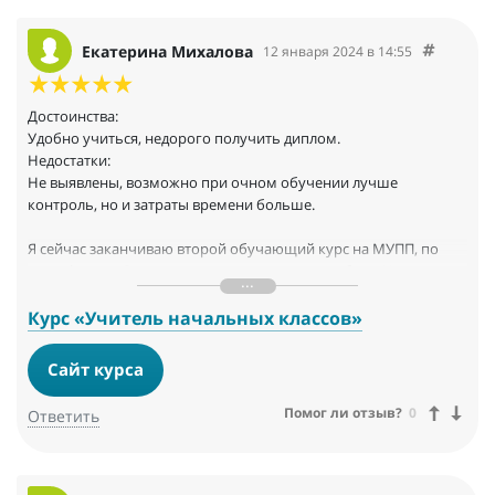
Екатерина Михалова
12 января 2024 в 14:55
Достоинства:
Удобно учиться, недорого получить диплом.
Недостатки:
Не выявлены, возможно при очном обучении лучше
контроль, но и затраты времени больше.
Я сейчас заканчиваю второй обучающий курс на МУПП, по
сертификату. Осталось написать итоговую работу. Что я могу
сказать в отзыве про МУПП. Мне понравилось здесь учиться.
Материалы даны толковые, грамотно и кратко составленные
Курс «Учитель начальных классов»
тексты. Для расширения познаний существуют другие
учебники, другие лекции, никто не мешает и с ними тоже
Сайт курса
ознакомиться.
Помог ли отзыв?
0
Ответить