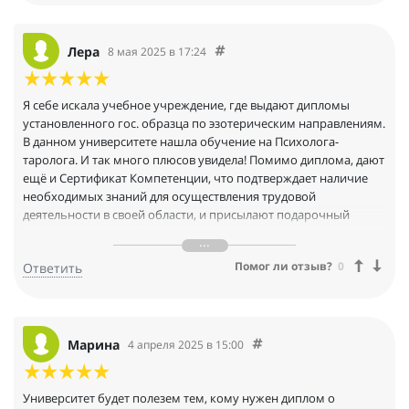
Лера
8 мая 2025 в 17:24
Я себе искала учебное учреждение, где выдают дипломы
установленного гос. образца по эзотерическим направлениям.
В данном университете нашла обучение на Психолога-
таролога. И так много плюсов увидела! Помимо диплома, дают
ещё и Сертификат Компетенции, что подтверждает наличие
необходимых знаний для осуществления трудовой
деятельности в своей области, и присылают подарочный
сертификат, который можно использовать на последующие
программы. А цена за обучение не просто выгодная, а очень
Помог ли отзыв?
0
Ответить
щедрая, да ещё с дополнительными плюсами, так вообще
подарок! Не раздумывая взяла курс. Программа обучения
очень насыщенная, объёмная, после каждого блока есть
проверочные тестовые и практические задания. По итогу
пишется Итоговая аттестационная работа. Много книг по
Марина
4 апреля 2025 в 15:00
программе даётся. Я очень довольна! Выбрала уже себе новую
программу для следующего прохождения!
МУПП спасибо вам огромное за такую щедрую, доступную
Университет будет полезем тем, кому нужен диплом о