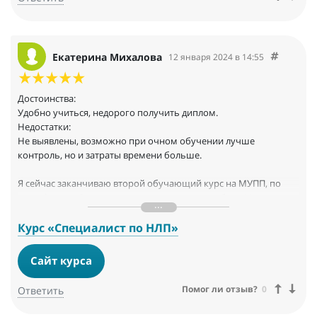
Екатерина Михалова
12 января 2024 в 14:55
Достоинства:
Удобно учиться, недорого получить диплом.
Недостатки:
Не выявлены, возможно при очном обучении лучше
контроль, но и затраты времени больше.
Я сейчас заканчиваю второй обучающий курс на МУПП, по
сертификату. Осталось написать итоговую работу. Что я могу
сказать в отзыве про МУПП. Мне понравилось здесь учиться.
Материалы даны толковые, грамотно и кратко составленные
Курс «Специалист по НЛП»
тексты. Для расширения познаний существуют другие
учебники, другие лекции, никто не мешает и с ними тоже
Сайт курса
ознакомиться.
Помог ли отзыв?
0
Ответить