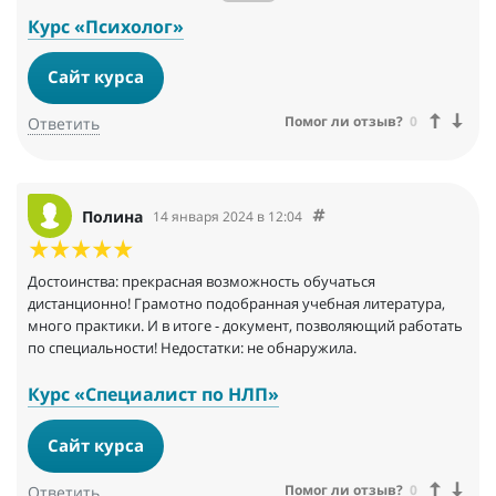
Отдельную благодарность хочу выразить менеджеру по
имени Виктор. Человек заслуженно занимает свое место,
Курс «Психолог»
очень терпелив и профессионален, все грамотно делает,
объясняет и помогает. Преподавательский состав тут под стать
Сайт курса
операторам — настоящие специалисты!
Помог ли отзыв?
0
Ответить
Полина
14 января 2024 в 12:04
Достоинства: прекрасная возможность обучаться
дистанционно! Грамотно подобранная учебная литература,
много практики. И в итоге - документ, позволяющий работать
по специальности! Недостатки: не обнаружила.
Курс «Специалист по НЛП»
Сайт курса
Помог ли отзыв?
0
Ответить