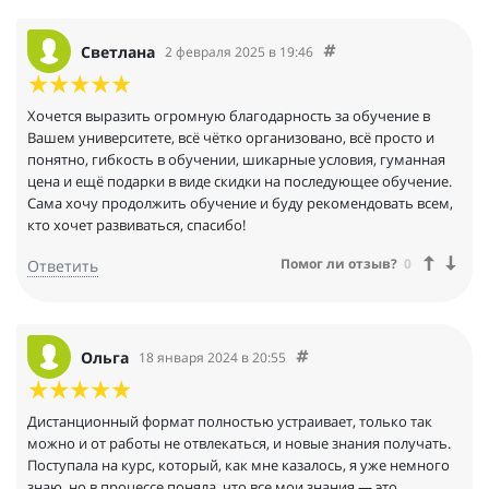
времени лекций.
4. Самая бюджетная оплата из всех рассматриваемых мною
учебных заведений.
Светлана
2 февраля 2025 в 19:46
5. Самый важный для меня момент: остаётся право доступа к
предоставленным
учебным материалам и после окончания обучения. Есть
Хочется выразить огромную благодарность за обучение в
возможность повторить, дочитать. Так как материалы
Вашем университете, всё чётко организовано, всё просто и
действительно ценные и интересные. И что важно, хорошо
понятно, гибкость в обучении, шикарные условия, гуманная
структурированные по 2 направлениям: и психологии, и
цена и ещё подарки в виде скидки на последующее обучение.
тарологии.
Сама хочу продолжить обучение и буду рекомендовать всем,
6. Самый удобный и понятный дистанционный формат
кто хочет развиваться, спасибо!
обучения из всех, что я рассматривала.
Помог ли отзыв?
0
Ответить
7. Кураторы сразу отвечали на все вопросы. Диплом и
сертификаты прислали вовремя. Вежливое доброжелательное
и приятное взаимодействие с кураторами. Всё по делу, ничего
лишнего.
8. Приятный бонус, есть скидка до конца года 5000 р., которую
Ольга
18 января 2024 в 20:55
могу потратить на следующее обучение или подарить другу.
9. Мне понравилось, всё качественно и за умеренную
адекватную плату. В самом начале дали скидку за полную
Дистанционный формат полностью устраивает, только так
оплату обучения и раннее бронирование.
можно и от работы не отвлекаться, и новые знания получать.
10. Мне интересно и удобно здесь обучаться. По психологии и
Поступала на курс, который, как мне казалось, я уже немного
по Тарологии, по этим 2 направлениям – предоставили
знаю, но в процессе поняла, что все мои знания — это