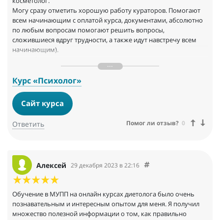
косметолог.
Могу сразу отметить хорошую работу кураторов. Помогают
всем начинающим с оплатой курса, документами, абсолютно
по любым вопросам помогают решить вопросы,
сложившиеся вдруг трудности, а также идут навстречу всем
начинающим).
Уже работаю по новому диплому, как и ожидала, меня
приняли в новый салон. По сертификату учусь на массаж как
закончу курс, напишу второй отзыв или дополню этот, если
Курс «Психолог»
получится.
Сайт курса
Помог ли отзыв?
0
Ответить
Алексей
29 декабря 2023 в 22:16
Обучение в МУПП на онлайн курсах диетолога было очень
познавательным и интересным опытом для меня. Я получил
множество полезной информации о том, как правильно