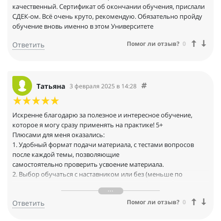
качественный. Сертификат об окончании обучения, прислали
СДЕК-ом. Всё очень круто, рекомендую. Обязательно пройду
обучение вновь именно в этом Университете
Помог ли отзыв?
0
Ответить
Татьяна
3 февраля 2025 в 14:28
Искренне благодарю за полезное и интересное обучение,
которое я могу сразу применять на практике! 5+
Плюсами для меня оказались:
1. Удобный формат подачи материала, с тестами вопросов
после каждой темы, позволяющие
самостоятельно проверить усвоение материала.
2. Выбор обучаться с наставником или без (меньше по
стоимости). Мне как интроверту, подошел формат без
взаимодействия, полностью самостоятельное изучение.
Помог ли отзыв?
0
Ответить
3. Возможность изучать текстовые и видео матертиалы,
учебную литературу в любое удобное время, без привязки ко