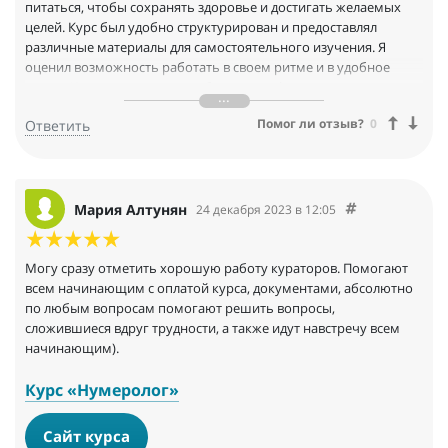
питаться, чтобы сохранять здоровье и достигать желаемых
целей. Курс был удобно структурирован и предоставлял
различные материалы для самостоятельного изучения. Я
оценил возможность работать в своем ритме и в удобное
время. Кроме того, на курсе были квалифицированные
преподаватели, готовые ответить на любые вопросы и дать
Помог ли отзыв?
0
Ответить
советы. Я узнал много нового и с удовольствием рекомендую
этот курс всем, кто интересуется здоровым образом жизни и
хочет узнать больше о питании.
Мария Алтунян
24 декабря 2023 в 12:05
Могу сразу отметить хорошую работу кураторов. Помогают
всем начинающим с оплатой курса, документами, абсолютно
по любым вопросам помогают решить вопросы,
сложившиеся вдруг трудности, а также идут навстречу всем
начинающим).
Курс «Нумеролог»
Сайт курса