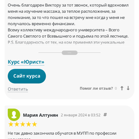
Очень благодарен Виктору за тот звонок, который вдохновил
меня на изучение массажа, за теплое расположение, за
понимание, за то что пошел на встречу мне когда у меня не
получалось временно финансами.
Всему коллективу международного университета – Всего
Самого Светлого от Всевышнего и подъема по этой лестнице.
P.S. Благодарность от тех, на ком применял эти уникальные
приемы массажа!
С искренним уважением к вам, Ирина Дорохова
Курс «Юрист»
Сайт курса
Помог ли отзыв?
0
Ответить
Мария Алтунян
2 января 2024 в 03:52
Не так давно закончила обучатся в МУПП по профессии