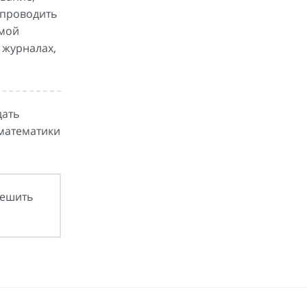
 проводить
емой
 журналах,
дать
математики
решить