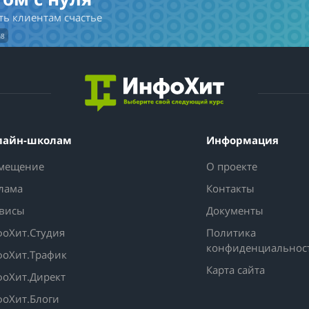
ть клиентам счастье
h8
лайн-школам
Информация
мещение
О проекте
лама
Контакты
висы
Документы
оХит.Студия
Политика
конфиденциальнос
оХит.Трафик
Карта сайта
оХит.Директ
оХит.Блоги