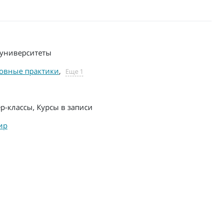
университеты
овные практики
,
Еще 1
р-классы, Курсы в записи
ир