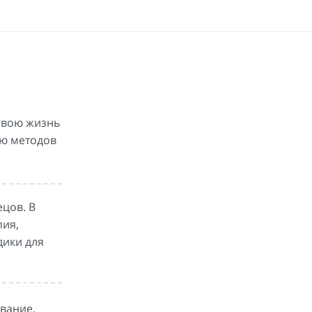
свою жизнь
ью методов
цов. В
пия,
дики для
вание,