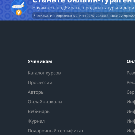
Научитесь подбирать, продавать туры и дари
ПОДРОБНЕЕ
*Реклама. ИП Морозенко А.С. ИНН 027612084468. ERID: 2Vtzqxb6S
Ученикам
Он
Каталог курсов
Раз
Профессии
Рек
Авторы
Сер
Онлайн-школы
Инф
Вебинары
Инф
Журнал
Инф
Подарочный сертификат
Инф