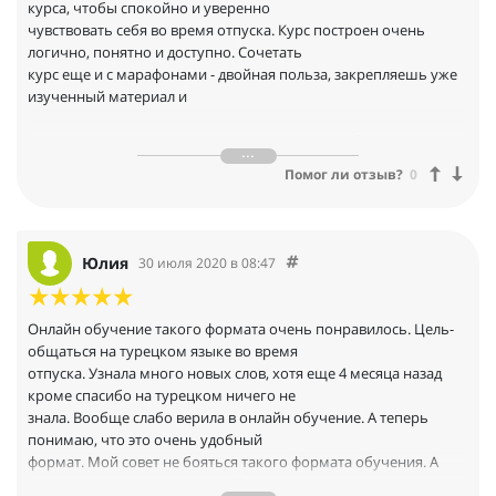
курса, чтобы спокойно и уверенно
чувствовать себя во время отпуска. Курс построен очень
логично, понятно и доступно. Сочетать
курс еще и с марафонами - двойная польза, закрепляешь уже
изученный материал и
практикуешься в составлении диалогов. Спасибо вам за уроки,
дом.задания и контроль знаний.
Помог ли отзыв?
0
Кто еще сомневается, смело рекомендую курсы от lale_turkce.
Юлия
30 июля 2020 в 08:47
Онлайн обучение такого формата очень понравилось. Цель-
общаться на турецком языке во время
отпуска. Узнала много новых слов, хотя еще 4 месяца назад
кроме спасибо на турецком ничего не
знала. Вообще слабо верила в онлайн обучение. А теперь
понимаю, что это очень удобный
формат. Мой совет не бояться такого формата обучения. А
также его можно начать в любом