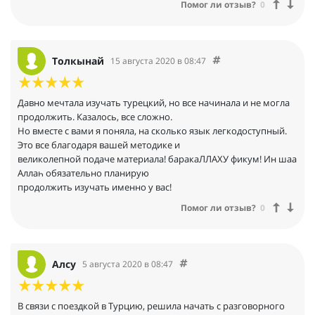
Помог ли отзыв?
0
Зульфию Ходжа за такое тёплое, человеческое отношение. Это
невозможно подделать. Именно
эта теплота и дружелюбие стали для меня решающими в
выборе онлайн-школы. И я ни на минуту
Толкынай
15 августа 2020 в 08:47
не пожалела о своем выборе.
Давно мечтала изучать турецкий, но все начинала и не могла
продолжить. Казалось, все сложно.
Но вместе с вами я поняла, на сколько язык легкодоступный.
Это все благодаря вашей методике и
великолепной подаче материала! баракаЛЛАХУ фикум! Ин шаа
Аллаһ обязательно планирую
продолжить изучать именно у вас!
Помог ли отзыв?
0
Алсу
5 августа 2020 в 08:47
В связи с поездкой в Турцию, решила начать с разговорного