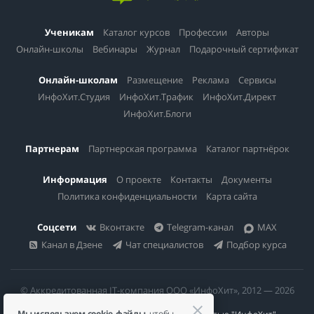
Ученикам
Каталог курсов
Профессии
Авторы
Онлайн-школы
Вебинары
Журнал
Подарочный сертификат
Онлайн-школам
Размещение
Реклама
Сервисы
ИнфоХит.Студия
ИнфоХит.Трафик
ИнфоХит.Директ
ИнфоХит.Блоги
Партнерам
Партнерская программа
Каталог партнёрок
Информация
О проекте
Контакты
Документы
Политика конфиденциальности
Карта сайта
Соцсети
Вконтакте
Telegram-канал
MAX
Канал в Дзене
Чат специалистов
Подбор курса
© Аккредитованная IT-компания ООО «ИнфоХит», 2012 — 2026
Мы используем cookie-файлы
, чтобы