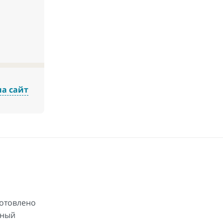
на сайт
готовлено
йный