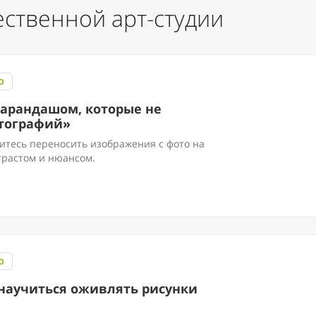
ственной арт-студии
О
карандашом, которые не
отографий»
итесь переносить изображения с фото на
нтрастом и нюансом.
О
научиться оживлять рисунки