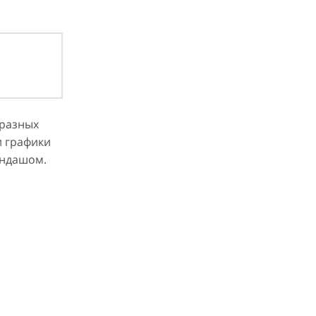
 разных
и графики
андашом.