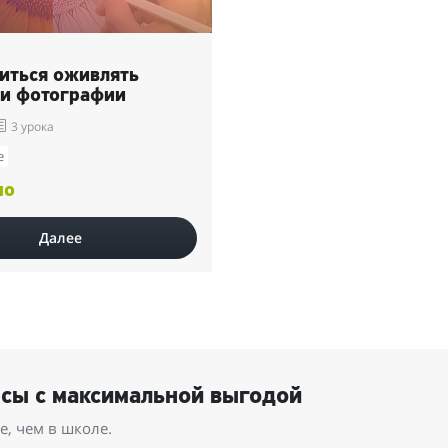
читься оживлять
 и фотографии
3 урока
е
но
Далее
рсы с максимальной выгодой
, чем в школе.