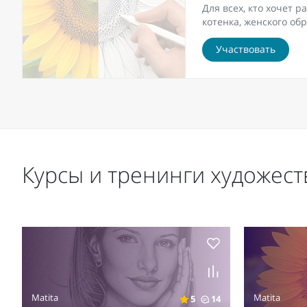
Для всех, кто хочет 
котенка, женского об
Участвовать
Курсы и тренинги художест
Matita
Matita
5
14