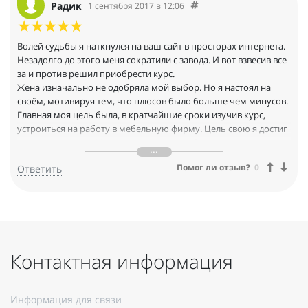
четвертый год делаю мебель для себя и для клиентов и мне это
Радик
1 сентября 2017 в 12:06
нравится.
Волей судьбы я наткнулся на ваш сайт в просторах интернета.
Незадолго до этого меня сократили с завода. И вот взвесив все
за и против решил приобрести курс.
Жена изначально не одобряла мой выбор. Но я настоял на
своём, мотивируя тем, что плюсов было больше чем минусов.
Главная моя цель была, в кратчайшие сроки изучив курс,
устроиться на работу в мебельную фирму. Цель свою я достиг
в течение месяца. Устроился к частнику. Освоил все стадии
производства от распила до установки. Отработав пол года
Помог ли отзыв?
0
Ответить
ушёл в другую фирму дизайнером. Дизайны делаю в Pro100. Я
и дальше хочу развиваться в этом направлении.
Контактная информация
Информация для связи