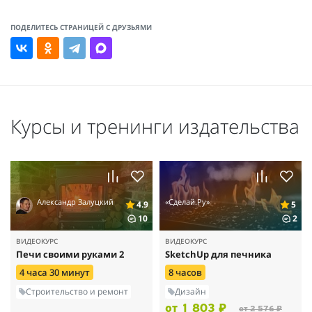
ПОДЕЛИТЕСЬ СТРАНИЦЕЙ С ДРУЗЬЯМИ
Курсы и тренинги издательства
Александр Залуцкий
«Сделай.Ру»
4.9
5
10
2
ВИДЕОКУРС
ВИДЕОКУРС
Печи своими руками 2
SketchUp для печника
4 часа 30 минут
8 часов
Строительство и ремонт
Дизайн
от 1 803 ₽
от 2 576 ₽