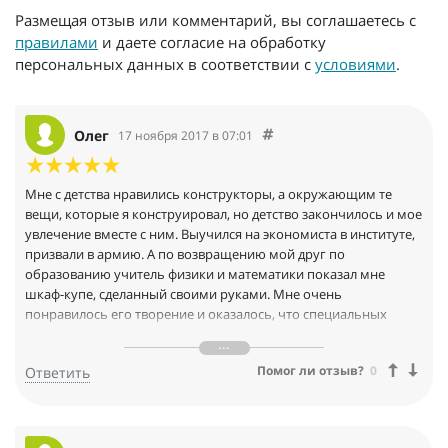
Размещая отзыв или комментарий, вы соглашаетесь с
правилами
и даете согласие на обработку
персональных данных в соответствии с
условиями
.
Олег
17 ноября 2017 в 07:01
Мне с детства нравились конструкторы, а окружающим те
вещи, которые я конструировал, но детство закончилось и мое
увлечение вместе с ним. Выучился на экономиста в институте,
призвали в армию. А по возвращению мой друг по
образованию учитель физики и математики показал мне
шкаф-купе, сделанный своими руками. Мне очень
понравилось его творение и оказалось, что специальных
знаний для этого совсем не требуется, а помог ему Ваш форум
мебельщиков. Вот и я решил себе шкафчик построить, изучил
Помог ли отзыв?
0
Ответить
форум, программу PRO100 заказал диск с видео уроками, диск
пришёл быстро, уроки, содержащиеся на диске оказались
очень полезны и вот, мой первый шкаф был создан в
гаражных условиях, и как-то меня это затянуло, и вот я уже