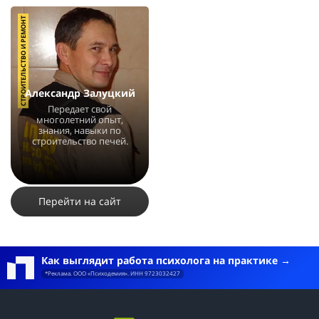
СТРОИТЕЛЬСТВО И РЕМОНТ
Александр Залуцкий
Передает свой
многолетний опыт,
знания, навыки по
строительство печей.
10810
11
4
Перейти на сайт
Как выглядит работа психолога на практике
*Реклама. ООО «Психодемия». ИНН 9723032427