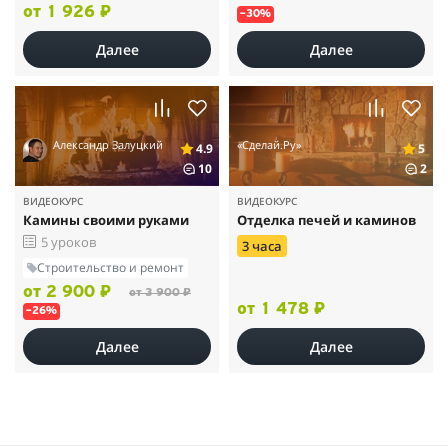
от 1 926 ₽
–30%
Далее
Далее
Александр Залуцкий
«Сделай.Ру»
4.9
5
10
2
ВИДЕОКУРС
ВИДЕОКУРС
Камины своими руками
Отделка печей и каминов
5 уроков
3 часа
Строительство и ремонт
от 2 900 ₽
от 3 900 ₽
от 1 478 ₽
–26%
Далее
Далее