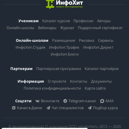
Ученикам
Каталог курсов
Профессии
Авторы
Онлайн-школы
Вебинары
Журнал
Подарочный сертификат
Онлайн-школам
Размещение
Реклама
Сервисы
ИнфоХит.Студия
ИнфоХит.Трафик
ИнфоХит.Директ
ИнфоХит.Блоги
Партнерам
Партнерская программа
Каталог партнёрок
Информация
О проекте
Контакты
Документы
Политика конфиденциальности
Карта сайта
Соцсети
Вконтакте
Telegram-канал
MAX
Канал в Дзене
Чат специалистов
Подбор курса
© Аккредитованная IT-компания ООО «ИнфоХит», 2012 — 2026