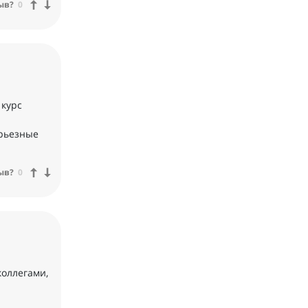
ыв?
0
 курс
ерьезные
ыв?
0
коллегами,