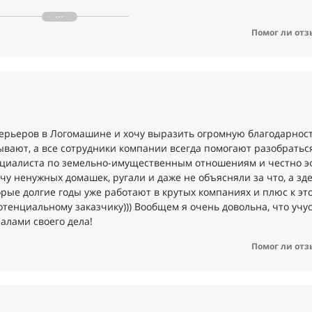
которую я до сих пор всю не осилила), но практическая часть 
е максимум информации, примеров. Мне повезло, что в моем кур
Помог ли отз
 и по карточкам для маркетпелейса) и дополнительно к курсу у
жировка в студии. Золото этого курса это конечно кураторы - с
атную связь в течении 3 дней, иногда и через час уже был отв
куратор всегда тебе поможет.
я всё ещё прохожу курс и сфокусирована на нём, но иногда я
 приглашали на собеседование, но я считаю, что ещё рано. Ко
дизайне, теперь я знаю столько, что могу создавать удобный и 
ерьеров в Логомашине и хочу выразить огромную благодарност
ывают, а все сотрудники компании всегда помогают разобраться
ециалиста по земельно-имущественным отношениям и честно э
учу ненужных домашек, ругали и даже не объясняли за что, а зд
орые долгие годы уже работают в крутых компаниях и плюс к эт
тенциальному заказчику))) Вообщем я очень довольна, что учус
лами своего дела!
Помог ли отз