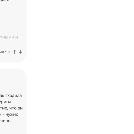
ытными и
 обратная
ыв?
0
ую
как сходила
терина
тно, что он
н - нужно
очень