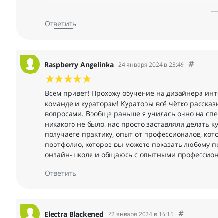
В курсе меня ждала большая теоретическая часть (
это создать 5 кейсов в портфолио. В каждом урок
Ответить
дополнительные плюшки: это 2 курса (по стикерам
доступ к крутым-студиям, то есть полноценная ста
с опытом. Всегда дают развёрнутую и понятную обр
супер, когда ты можешь спросить любой вопрос и 
Raspberry Angelinka
24 января 2024 в 23:49
Пока я не работа по специальности веб-дизайнер, 
просматриваю и откликаюсь на вакансии, меня уже
только начинала учиться я не знала ничего о веб 
Всем привет! Прохожу обучение на дизайнера инт
дизайн сайта.
команде и кураторам! Кураторы всё чётко рассказ
вопросами. Вообще раньше я училась очно на сп
никакого не было, нас просто заставляли делать к
получаете практику, опыт от профессионалов, кот
портфолио, которое вы можете показать любому по
онлайн-школе и общаюсь с опытными профессиона
Ответить
Electra Blackened
22 января 2024 в 16:15