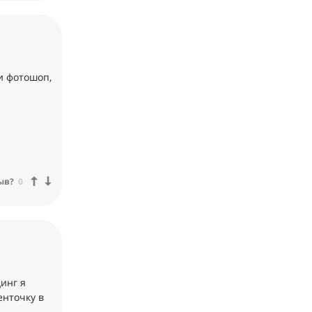
и фотошоп,
ыв?
0
инг я
енточку в