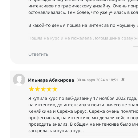
интенсивов по графическому дизайну. Очень понра
остонавливалась. Тем более, что уже училась в к
В какой-то день я пошла на интенсив по моушену 
Пошла на курс и не пожалела Логомашина сразу
нереально крутыми куратарами, и действительно 
связь, если есть вопросы по домашке или свои воп
Ответить
Спасибо огромное спикерам и кураторам, отделу З
уникальную атмосферу и "выращиваете" мега-кру
Ильнара Абакирова
30 января 2024 в 18:51
Я купила курс по веб-дизайну 17 ноября 2022 года,
на интенсив, до интенсива я почти ничего не зна
Кеняйкина и Серёжа Бреус. Серёжа очень понятно 
профессионал, на интенсиве мы делали кейс в по
проводить анализ. В общем на интенсиве было мно
загорелась и купила курс.