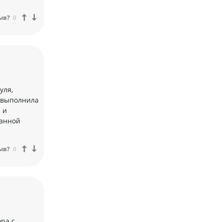
ыв?
0
уля,
з выполнила
 и
данной
ыв?
0
ра с