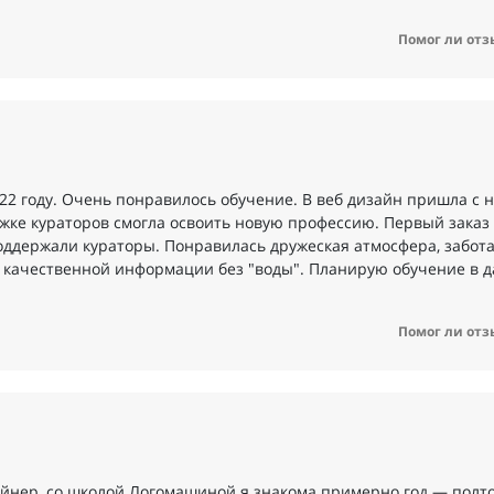
Помог ли отз
22 году. Очень понравилось обучение. В веб дизайн пришла с н
ержке кураторов смогла освоить новую профессию. Первый зака
оддержали кураторы. Понравилась дружеская атмосфера, забота
и качественной информации без "воды". Планирую обучение в 
Помог ли отз
йнер, со школой Логомашиной я знакома примерно год — полто