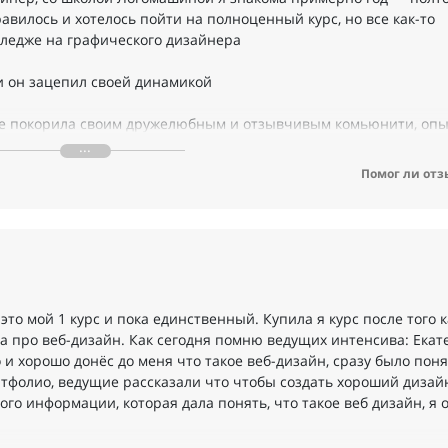
вилось и хотелось пойти на полноценный курс, но все как-то
олледже на графического дизайнера
и он зацепил своей динамикой
 же покорила своим дружелюбным и отзывчивым комьюнити, оп
заботливым отделом заботы) Очень интересные уроки, быстрая
росы — всегда ответят и помогут)
Помог ли отз
аботы и всем-всем-всем сотрудникам за то, что вы создаете так
тых специалистов ❤ ❤ ❤
 это мой 1 курс и пока единственный. Купила я курс после того 
ла про веб-дизайн. Как сегодня помню ведущих интенсива: Ека
и хорошо донёс до меня что такое веб-дизайн, сразу было поня
ртфолио, ведущие рассказали что чтобы создать хороший дизай
го информации, которая дала понять, что такое веб дизайн, я 