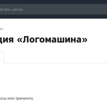
вы
дия «Логомашина»
рсы или тренинги,