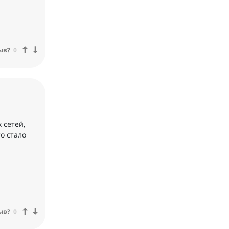
ыв?
0
 сетей,
о стало
ыв?
0