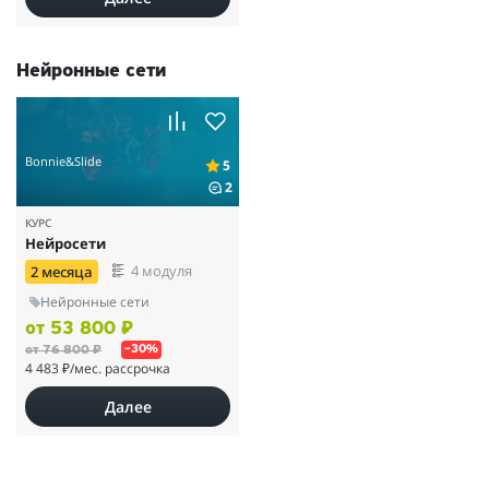
Нейронные сети
Bonnie&Slide
5
2
КУРС
Нейросети
4 модуля
2 месяца
Нейронные сети
от 53 800 ₽
от 76 800 ₽
–30%
4 483 ₽
/мес. рассрочка
Далее