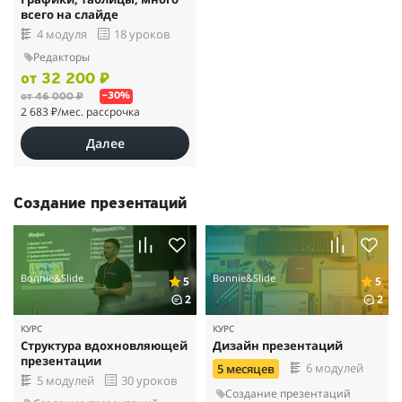
всего на слайде
4 модуля
18 уроков
Редакторы
от 32 200 ₽
от 46 000 ₽
–30%
2 683 ₽
/мес. рассрочка
Далее
Создание презентаций
Bonnie&Slide
Bonnie&Slide
5
5
2
2
КУРС
КУРС
Структура вдохновляющей
Дизайн презентаций
презентации
6 модулей
5 месяцев
5 модулей
30 уроков
Создание презентаций