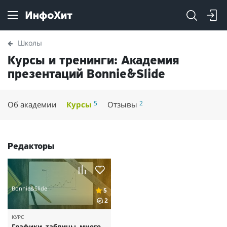
Школы
Курсы и тренинги: Академия
презентаций Bonnie&Slide
5
2
Об академии
Курсы
Отзывы
Редакторы
Bonnie&Slide
5
2
КУРС
Графики, таблицы, много