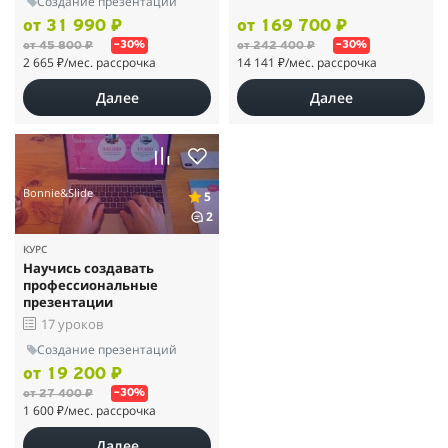
Создание презентаций
от 31 990 ₽
от 169 700 ₽
от 45 800 ₽
от 242 400 ₽
–30%
–30%
2 665 ₽
/мес. рассрочка
14 141 ₽
/мес. рассрочка
Далее
Далее
Bonnie&Slide
5
2
КУРС
Научись создавать
профессиональные
презентации
17 уроков
Создание презентаций
от 19 200 ₽
от 27 400 ₽
–30%
1 600 ₽
/мес. рассрочка
Далее