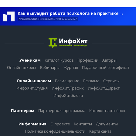
Как выглядит работа психолога на практике
*Реклама. ООО «Психодемия». ИНН 9723032427
Ученикам
Каталог курсов
Профессии
Авторы
Онлайн-школы
Вебинары
Журнал
Подарочный сертификат
Онлайн-школам
Размещение
Реклама
Сервисы
ИнфоХит.Студия
ИнфоХит.Трафик
ИнфоХит.Директ
ИнфоХит.Блоги
Партнерам
Партнерская программа
Каталог партнёрок
Информация
О проекте
Контакты
Документы
Политика конфиденциальности
Карта сайта