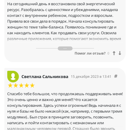
На сегодняшний день я восстановила свой энергетический
ресурс. Разобралась с ценностями и убеждениями, наладила
контакт с внутренним ребенком, подростком и взрослым.
Привела все свои дела в порядок. Начала консультировать
женщин по теме тайм-баланса. Появилось понимание где и
как находить клиентов. Как продавать свои услуги. Освоила
различные приложения, которые помогают экономить время
и вести дела в порядке. Хочу поблагодарить себя за то, что не
смотря на моменты, когда ничего не хочется делать, нашла в
Помог ли отзыв?
0
себе силы пройти курс до конца и получить результат.)
Светлана Сальникова
15 декабря 2023 в 13:41
Спасибо тебе большое, что продолжаешь поддерживать меня!
Это очень ценно и важно для меня!!! Что касается
консультирования. Здесь успехи огромные! Ведь начинала я с
нуля и базы не было никакой (как, например, с первыми тремя
модулями).. Был страх в принципе заговорить, позвонить,
написать и пойти контактировать с незнакомым или
малознакомым человеком первой. Страшно было звонить