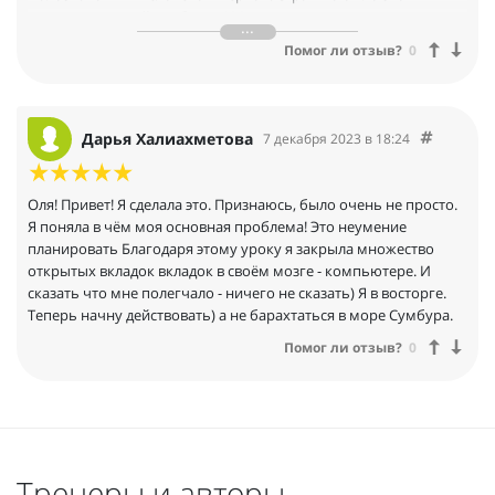
записывать детей к зубному! Мне кажется, получилось многое.
1 Благодаря опыту консультирования ушел страх первой
Помог ли отзыв?
0
начать контакт с незнакомыми людьми
2 Научилась и внедрила в свою личную жизнь,
профессиональную и консультационную практику
безоценочное слушание людей, не примеряя на себя или кого-
Дарья Халиахметова
7 декабря 2023 в 18:24
то
3 Научилась проводить консультации: диагностические и
регулярные сессии; получилось вести человека в течении
Оля! Привет! Я сделала это. Признаюсь, было очень не просто.
почти трёх месяцев! Мы добились больших успехов.
Я поняла в чём моя основная проблема! Это неумение
4 Научилась техники коучинговых вопросов, когда видишь
планировать Благодаря этому уроку я закрыла множество
проблему, слабое место у человека и с помощью вопросов
открытых вкладок вкладок в своём мозге - компьютере. И
подсвечиваешь это и пути решения.
сказать что мне полегчало - ничего не сказать) Я в восторге.
5 Понравилась и получилась методика нейтрального
Теперь начну действовать) а не барахтаться в море Сумбура.
позиционирования, она очень круто работает)
Помог ли отзыв?
0
Тренеры и авторы