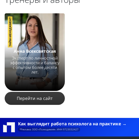
ТАЙМ-МЕНЕДЖМЕНТ
Анна Всехсвятская
Эксперт по личностной
эффективности и балансу
с опытом более десяти
лет.
24938
12
Перейти на сайт
Как выглядит работа психолога на практике
*Реклама. ООО «Психодемия». ИНН 9723032427