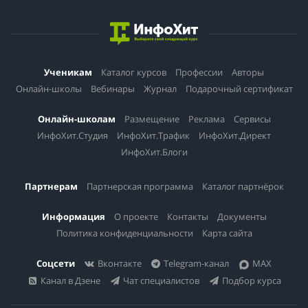
Ученикам
Каталог курсов
Профессии
Авторы
Онлайн-школы
Вебинары
Журнал
Подарочный сертификат
Онлайн-школам
Размещение
Реклама
Сервисы
ИнфоХит.Студия
ИнфоХит.Трафик
ИнфоХит.Директ
ИнфоХит.Блоги
Партнерам
Партнерская программа
Каталог партнёрок
Информация
О проекте
Контакты
Документы
Политика конфиденциальности
Карта сайта
Соцсети
Вконтакте
Telegram-канал
MAX
Канал в Дзене
Чат специалистов
Подбор курса