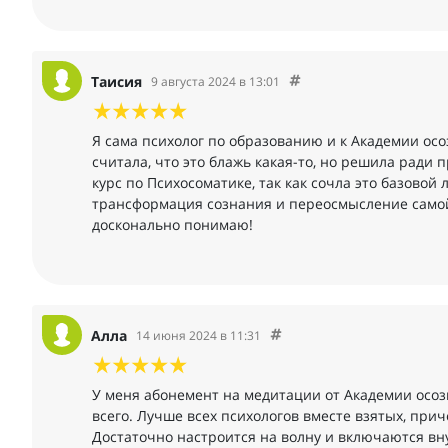
Таисия
9 августа 2024 в 13:01
Я сама психолог по образованию и к Академии о
считала, что это блажь какая-то, но решила ради
курс по Психосоматике, так как сочла это базовой
трансформация сознания и переосмысление самой с
досконально понимаю!
Алла
14 июня 2024 в 11:31
У меня абонемент на медитации от Академии осоз
всего. Лучше всех психологов вместе взятых, при
Достаточно настроится на волну и включаются вну