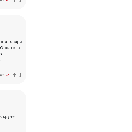
в?
–1
нно говоря
. Оплатила
ая
е
в?
–1
ь круче
.
.