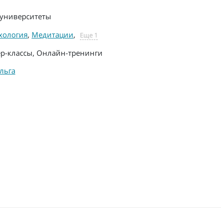
университеты
хология
,
Медитации
,
Еще 1
р-классы, Онлайн-тренинги
льга