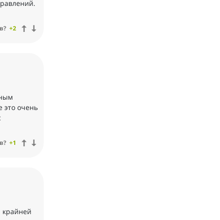
правлений.
в?
+2
жным
 это очень
с
в?
+1
а крайней