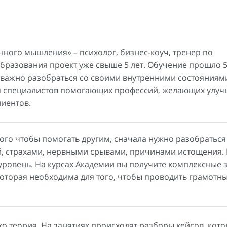
нного мышления» – психолог, бизнес-коуч, тренер по
бразования проект уже свыше 5 лет. Обучение прошло 5
м важно разобраться со своими внутренними состояниям
я специалистов помогающих профессий, желающих улуч
лиентов.
ого чтобы помогать другим, сначала нужно разобраться
й, страхами, нервными срывами, причинами истощения.
уровень. На курсах Академии вы получите комплексные 
 которая необходима для того, чтобы проводить грамотны
о теория. На занятиях происходят разборы кейсов, кот