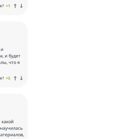
в?
+1
 и
, и будет
лы, что я
в?
+2
 какой
 научилась
материалов,