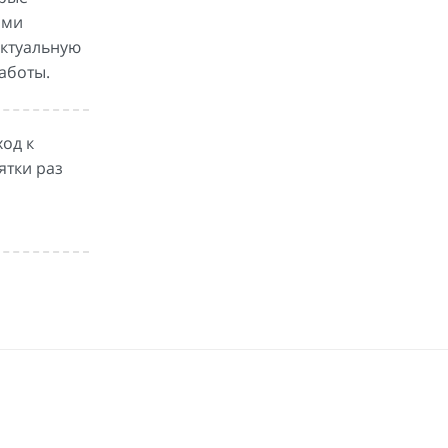
ими
ектуальную
аботы.
од к
ятки раз