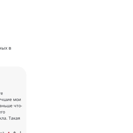
ных в
ге
лучшие мои
раньше что-
его
кла. Такая