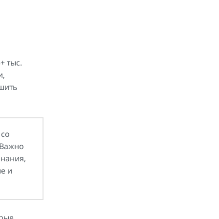
+ тыс.
и,
шить
 со
 Важно
знания,
е и
орые