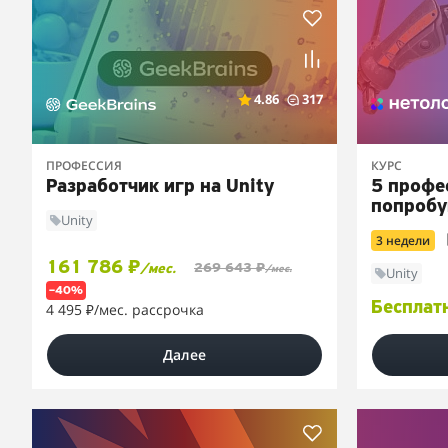
4.86
317
ПРОФЕССИЯ
КУРС
Разработчик игр на Unity
5 профе
попробу
Unity
3 недели
161 786 ₽
269 643 ₽
/мес.
/мес.
Unity
–40%
Бесплат
4 495 ₽
/мес. рассрочка
Далее