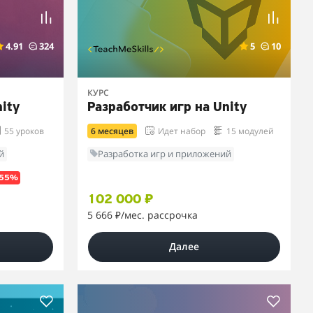
4.91
324
5
10
КУРС
ity
Разработчик игр на Unity
55 уроков
6 месяцев
Идет набор
15 модулей
й
Разработка игр и приложений
–55%
102 000 ₽
5 666 ₽
/мес. рассрочка
Далее