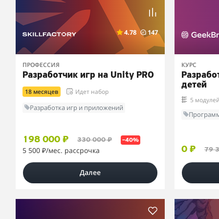
4.78
147
ПРОФЕССИЯ
КУРС
Разработчик игр на Unity PRO
Разработ
детей
18 месяцев
Идет набор
5 модуле
Разработка игр и приложений
Программ
198 000 ₽
330 000 ₽
–40%
0 ₽
5 500 ₽
/мес. рассрочка
79 
Далее