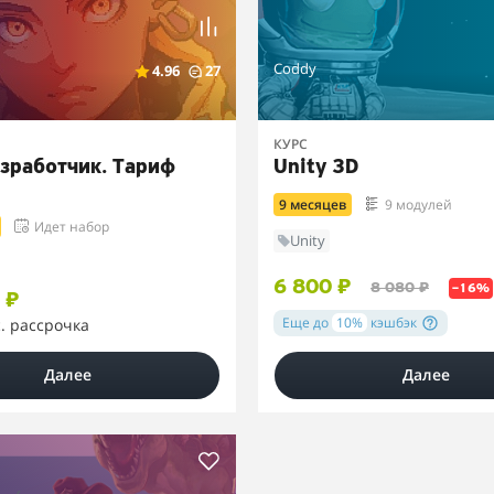
Coddy
4.96
27
КУРС
азработчик. Тариф
Unity 3D
9 месяцев
9 модулей
Идет набор
Unity
6 800 ₽
8 080 ₽
–16%
 ₽
Еще до
10%
кэшбэк
с. рассрочка
Далее
Далее