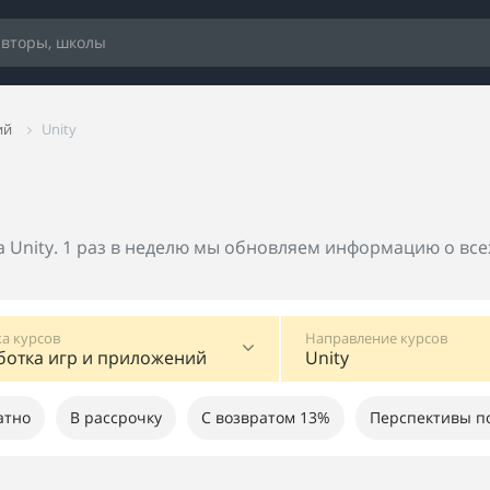
ий
Unity
а Unity. 1 раз в неделю мы обновляем информацию о всех
а курсов
Направление курсов
ботка игр и приложений
Unity
атно
В рассрочку
С возвратом 13%