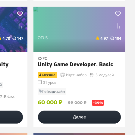
OTUS
4.78
147
4.97
104
КУРС
ity
Unity Game Developer. Basic
4 месяца
Идет набор
5 модулей
31 урок
й
Геймдизайн
7 ₽
/мес.
60 000 ₽
99 000 ₽
–39%
Далее