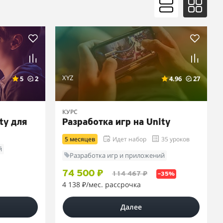
XYZ
5
2
4.96
27
КУРС
ty для
Разработка игр на Unity
5 месяцев
Идет набор
35 уроков
й
Разработка игр и приложений
74 500 ₽
114 467 ₽
–35%
4 138 ₽
/мес. рассрочка
Далее