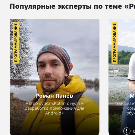
Популярные эксперты по теме «Р
ПРОГРАММИРОВАНИЕ
ПРОГРАММИРОВАНИЕ
Роман Панёв
М
Автор курса «Kotlin с нуля +
Занимае
разработка приложения для
соз
Android»
обу
!
В