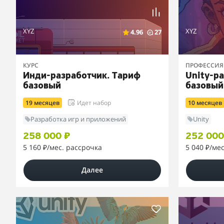
XYZ
XYZ
4.96
27
КУРС
ПРОФЕССИЯ
Инди-разработчик. Тариф
Unity-р
базовый
базовый
19 месяцев
Идет набор
10 месяцев
Разработка игр и приложений
Unity
258 000 ₽
252 000
5 160 ₽
/мес. рассрочка
5 040 ₽
/ме
Далее