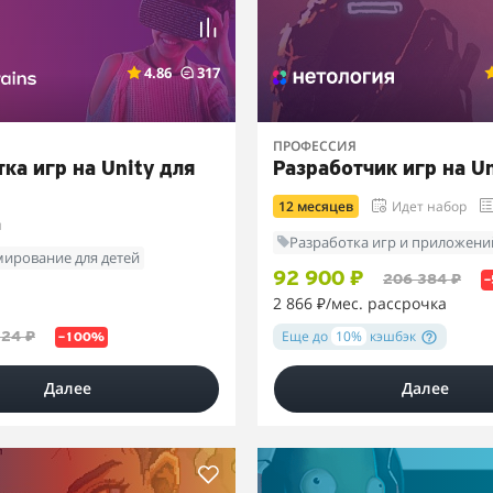
4.86
317
ПРОФЕССИЯ
ка игр на Unity для
Разработчик игр на Un
12 месяцев
Идет набор
й
Разработка игр и приложени
ирование для детей
92 900 ₽
206 384 ₽
2 866 ₽
/мес. рассрочка
Еще до
10%
кэшбэк
324 ₽
–100%
Далее
Далее