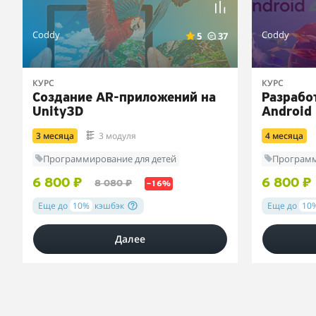
Coddy
Coddy
5
37
КУРС
КУРС
Создание AR-приложений на
Разрабо
Unity3D
Android
3 месяца
3 модуля
4 месяца
Программирование для детей
Программ
6 800 ₽
6 800 ₽
8 080 ₽
–16%
Еще до
10%
кэшбэк
Еще до
10
Далее