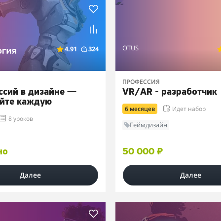
OTUS
4.91
324
ПРОФЕССИЯ
ссий в дизайне —
VR/AR - разработчик
йте каждую
6 месяцев
Идет набор
8 уроков
Геймдизайн
но
50 000 ₽
Далее
Далее