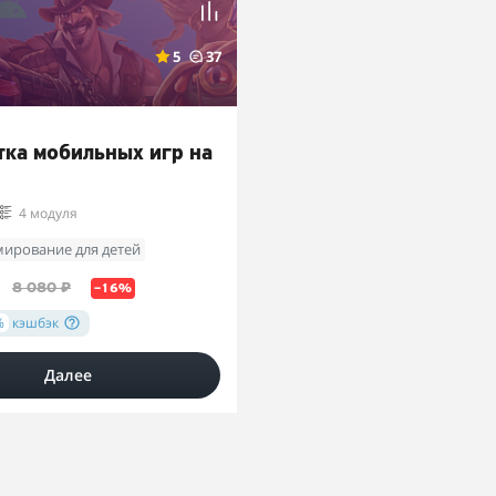
5
37
тка мобильных игр на
4 модуля
ирование для детей
8 080 ₽
–16%
%
кэшбэк
Далее