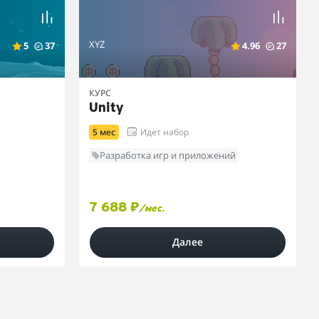
XYZ
5
37
4.96
27
КУРС
Unity
5 мес
Идет набор
Разработка игр и приложений
7 688 ₽
/мес.
Далее