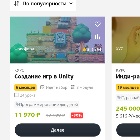
По популярности
Фоксфорд
XYZ
5
54
КУРС
КУРС
Создание игр в Unity
Инди-ра
6 месяцев
Идет набор
3 модуля
19 месяцев
24 урока
IT, разра
Программирование для детей
245 000
11 970 ₽
5 616 ₽
/ме
17 100 ₽
–30%
Далее