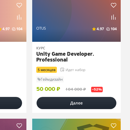
OTUS
4.97
104
4.97
104
КУРС
Unity Game Developer.
Professional
5 месяцев
Идет набор
Геймдизайн
50 000 ₽
104 000 ₽
–52%
Далее