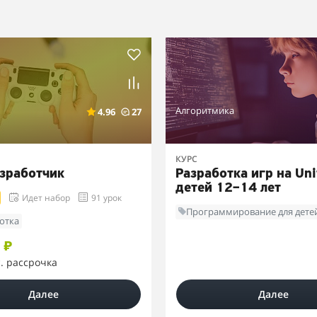
Алгоритмика
4.96
27
КУРС
зработчик
Разработка игр на Uni
детей 12–14 лет
Идет набор
91 урок
Программирование для дете
ботка
 ₽
с. рассрочка
Далее
Далее