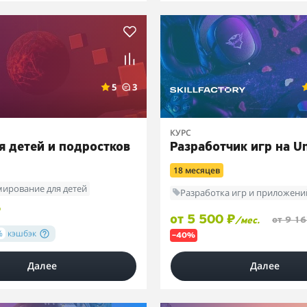
5
3
КУРС
я детей и подростков
Разработчик игр на Un
18 месяцев
ирование для детей
Разработка игр и приложени
₽
от 5 500 ₽
от 9 16
/мес.
%
кэшбэк
–40%
Далее
Далее