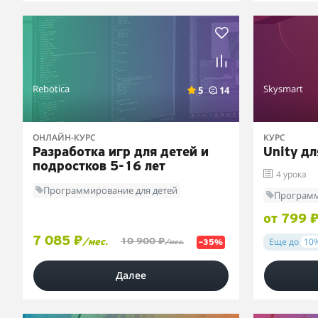
Rebotica
Skysmart
5
14
ОНЛАЙН-КУРС
КУРС
Разработка игр для детей и
Unity дл
подростков 5-16 лет
4 урока
Программирование для детей
Программ
от 799 
7 085 ₽
Еще до
10
10 900 ₽
/мес.
–35%
/мес.
Далее