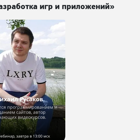
азработка игр и приложений»
ихаил Русаков
тся программированием и
данием сайтов, автор
чающих видеокурсов.
ебинар, завтра в 13:00 мск