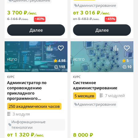
Администрирование
Администрирование
3 700 ₽
от 3 016 ₽
/мес.
/мес.
6 166 ₽
от 5 483 ₽
–40%
–45%
/мес.
/мес.
Далее
Далее
НЦПО
ИСПГО
4.98
5
198
10
КУРС
КУРС
Администратор по
Системное
сопровождению
администрирование
прикладного
7 модулей
5 месяцев
программного
обеспечения
Администрирование
250 академических часов
3 модуля
Информационные
технологии
от 1 320 ₽
8 000 ₽
/мес.