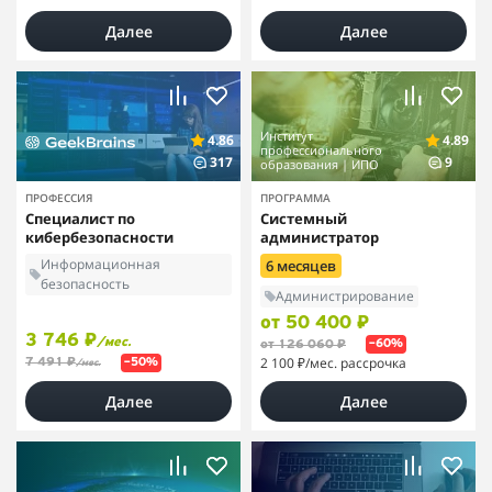
Далее
Далее
Институт
4.86
4.89
профессионального
317
9
образования | ИПО
ПРОФЕССИЯ
ПРОГРАММА
Специалист по
Системный
кибербезопасности
администратор
Информационная
6 месяцев
безопасность
Администрирование
от 50 400 ₽
3 746 ₽
/мес.
от 126 060 ₽
–60%
2 100 ₽
/мес. рассрочка
7 491 ₽
–50%
/мес.
Далее
Далее