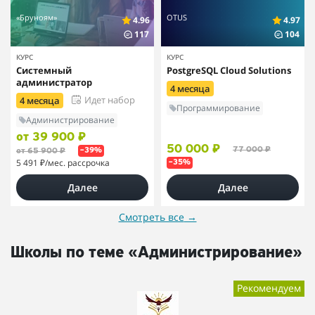
«Бруноям»
OTUS
4.96
4.97
117
104
КУРС
КУРС
Системный
PostgreSQL Cloud Solutions
администратор
4 месяца
Идет набор
4 месяца
Программирование
Администрирование
от 39 900 ₽
50 000 ₽
77 000 ₽
от 65 900 ₽
–39%
5 491 ₽
/мес. рассрочка
–35%
Далее
Далее
Смотреть все
→
Школы по теме «Администрирование»
Рекомендуем