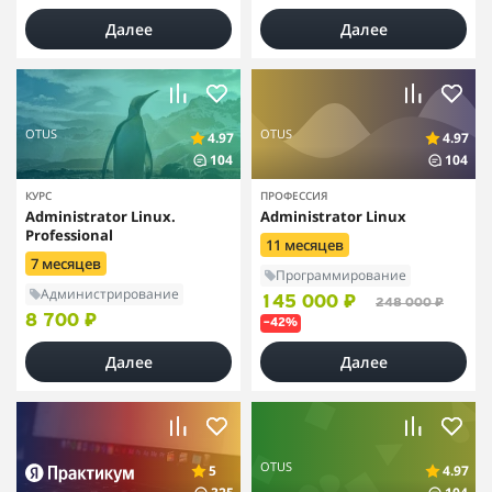
Далее
Далее
OTUS
OTUS
4.97
4.97
104
104
КУРС
ПРОФЕССИЯ
Administrator Linux.
Administrator Linux
Professional
11 месяцев
7 месяцев
Программирование
Администрирование
145 000 ₽
248 000 ₽
8 700 ₽
–42%
Далее
Далее
OTUS
5
4.97