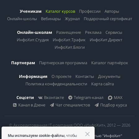
Ученикам
Каталог курсов
Профессии
Авторы
Онлайн-школы
Вебинары
Журнал
Подарочный сертификат
Онлайн-школам
Размещение
Реклама
Сервисы
ИнфоХит.Студия
ИнфоХит.Трафик
ИнфоХит.Директ
ИнфоХит.Блоги
Партнерам
Партнерская программа
Каталог партнёрок
Информация
О проекте
Контакты
Документы
Политика конфиденциальности
Карта сайта
Соцсети
Вконтакте
Telegram-канал
MAX
Канал в Дзене
Чат специалистов
Подбор курса
© Аккредитованная IT-компания ООО «ИнфоХит», 2012 — 2026
Мы используем cookie-файлы
, чтобы
Общество с ограниченной ответственностью "ИнфоХит"