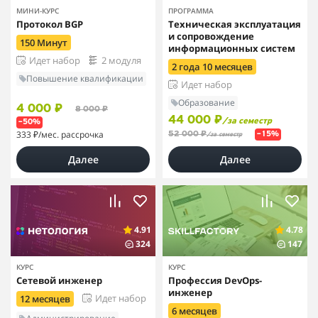
МИНИ-КУРС
ПРОГРАММА
Протокол BGP
Техническая эксплуатация
и сопровождение
150 Минут
информационных систем
Идет набор
2 модуля
2 года 10 месяцев
Повышение квалификации
Идет набор
Образование
4 000 ₽
8 000 ₽
44 000 ₽
/за семестр
–50%
333 ₽
/мес. рассрочка
52 000 ₽
–15%
/за семестр
Далее
Далее
4.91
4.78
324
147
КУРС
КУРС
Сетевой инженер
Профессия DevOps-
инженер
Идет набор
12 месяцев
6 месяцев