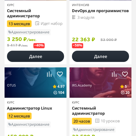
КУРС
ИНТЕНСИВ
Системный
DevOps для программистов
администратор
3 модуля
Идет набор
13 месяцев
Администрирование
3 250 ₽
22 363 ₽
/мес.
53 000 ₽
5 417 ₽
–40%
–58%
/мес.
Далее
Далее
OTUS
IRS.Academy
4.97
5
104
20
КУРС
КУРС
Администратор Linux
Системный
администратор
12 месяцев
10 уроков
20 часов
Администрирование
Администрирование