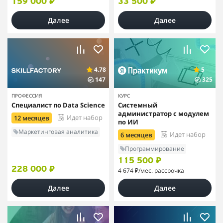
159 000 ₽
33 500 ₽
Далее
Далее
4.78
5
147
325
ПРОФЕССИЯ
КУРС
Специалист по Data Science
Системный
администратор с модулем
Идет набор
12 месяцев
по ИИ
Маркетинговая аналитика
Идет набор
6 месяцев
Программирование
115 500 ₽
228 000 ₽
4 674 ₽
/мес. рассрочка
Далее
Далее