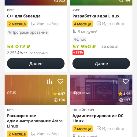
325
104
КУРС
КУРС
C++ для бэкенда
Разработка ядра Linux
Идет набор
Идет набор
2 месяца
4 месяца
9 модулей
Программирование
Linux
54 072 ₽
57 950 ₽
70 000 ₽
2 253 ₽
/мес. рассрочка
–17%
Далее
Далее
OTUS
«Бруноям»
4.97
4.96
104
117
КУРС
ОНЛАЙН-КУРС
Расширенное
Администрирова­ние ОС
администрирование Astra
Linux
Linux
Идет набор
2 месяца
Идет набор
2 месяца
6 модулей