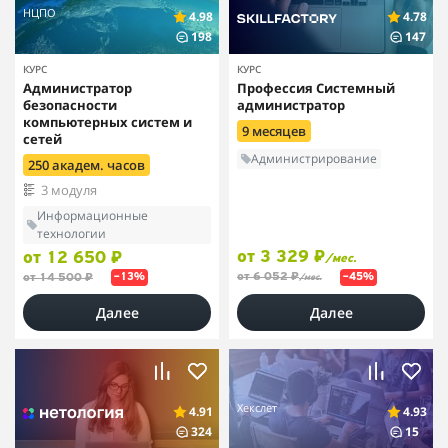
НЦПО
4.98
4.78
198
147
КУРС
КУРС
Администратор
Профессия Системный
безопасности
администратор
компьютерных систем и
9 месяцев
сетей
Администрирование
250 академ. часов
3 модуля
Информационные
технологии
от 3 329 ₽
от 12 650 ₽
/мес.
от 6 052 ₽
от 14 500 ₽
–13%
–45%
/мес.
Далее
Далее
Хекслет
4.91
4.93
324
15