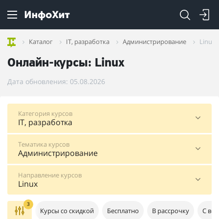
Каталог
IT, разработка
Администрирование
Linux
Онлайн-курсы: Linux
Дата обновления: 05.08.2026
Категория курсов
IT, разработка
Тематика курсов
Администрирование
Направление курсов
Linux
3
Курсы со скидкой
Бесплатно
В рассрочку
С во