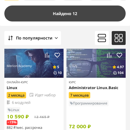
Найдено 12
По популярности
Merion Academy
OTUS
5
4.97
10
104
ОНЛАЙН-КУРС
КУРС
Linux
Administrator Linux.Basic
Идет набор
2 месяца
7 месяцев
6 модулей
Программирование
Linux
10 590 ₽
12 465 ₽
–15%
72 000 ₽
882 ₽
/мес. рассрочка