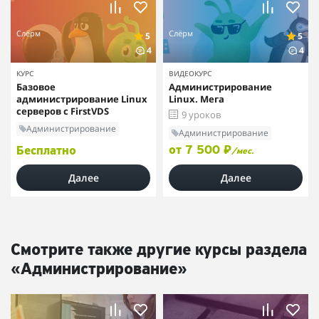
Слёрм
Слёрм
5
5
4
4
КУРС
ВИДЕОКУРС
Базовое
Администрирование
администрирование Linux
Linux. Мега
серверов с FirstVDS
9 уроков
Администрирование
Администрирование
от 7 500 ₽
Бесплатно
/мес.
Далее
Далее
Смотрите также другие курсы раздела
«Администрирование»