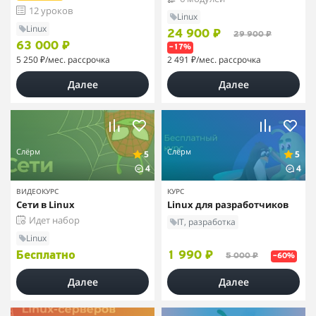
12 уроков
Linux
Linux
24 900 ₽
29 900 ₽
63 000 ₽
–17%
5 250 ₽
/мес. рассрочка
2 491 ₽
/мес. рассрочка
Далее
Далее
Слёрм
Слёрм
5
5
4
4
ВИДЕОКУРС
КУРС
Сети в Linux
Linux для разработчиков
Идет набор
IT, разработка
Linux
Бесплатно
1 990 ₽
5 000 ₽
–60%
Далее
Далее