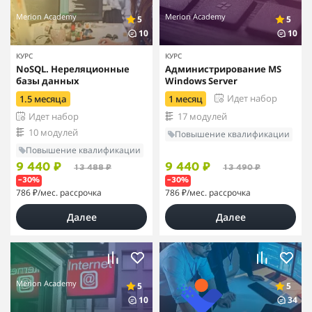
Merion Academy
Merion Academy
5
5
10
10
КУРС
КУРС
NoSQL. Нереляционные
Администрирование MS
базы данных
Windows Server
Идет набор
1.5 месяца
1 месяц
Идет набор
17 модулей
10 модулей
Повышение квалификации
Повышение квалификации
9 440 ₽
9 440 ₽
13 488 ₽
13 490 ₽
–30%
–30%
786 ₽
/мес. рассрочка
786 ₽
/мес. рассрочка
Далее
Далее
Merion Academy
5
5
10
34