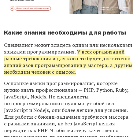
Какие знания необходимы для работы
Специалист может владеть одним или несколькими
языками программирования.
У всех организаций
разные требования и для кого-то будет достаточно
знаний азов программирования у мастера, а другим
необходим человек с опытом.
Основные языки программирования, которые
нужно знать профессионалам — PHP, Python, Ruby,
JavaScript, NodeJs. Но специалисты
по программированию с нуля могут обойтись
JavaScript и NodeJs, они более легкие для усвоения.
Для работы с бэкенд-задачами требуются мастера
с разными знаниями, но без JavaScript нельзя
переходить к PHP. Чтобы мастеру качественно