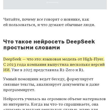
Читайте, почему все говорят о новинке, как
ей пользоваться, и что думают обычные люди.
Что такое нейросеть DeepSeek
простыми словами
DeepSeek — что это: языковая модель от High-Flyer.
С 2023 года компания выпустила несколько версий
ИИ.
Уже в 2025 представила R1-Zero и R1.
Умный помощник ведет беседу, формулирует
связные тексты, анализирует документы и даже
программирует.
Нейросеть училась на огромном объеме материалов
из интернета. Когда вы что-то спрашиваете, она
«думает» и выдает результат: статью, идею для