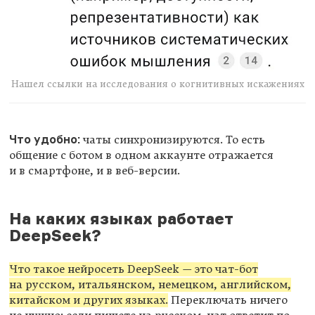
Нашел ссылки на исследования о когнитивных искажениях
Что удобно:
чаты синхронизируются. То есть
общение с ботом в одном аккаунте отражается
и в смартфоне, и в веб-версии.
На каких языках работает
DeepSeek?
Что такое нейросеть DeepSeek — это чат-бот
на русском, итальянском, немецком, английском,
китайском и других языках.
Переключать ничего