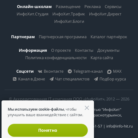
Онлайн-школам
Размещение
Реклама
Сервисы
ИнфоХит.Студия
ИнфоХит.Трафик
ИнфоХит.Директ
ИнфоХит.Блоги
Партнерам
Партнерская программа
Каталог партнёрок
Информация
О проекте
Контакты
Документы
Политика конфиденциальности
Карта сайта
Соцсети
Вконтакте
Telegram-канал
MAX
Канал в Дзене
Чат специалистов
Подбор курса
© Аккредитованная IT-компания ООО «ИнфоХит», 2012 — 2026
Мы используем cookie-файлы
, чтобы
Общество с ограниченной ответственностью "ИнфоХит"
улучшить ваше взаимодействие с сайтом.
624446, Россия, Свердловская область, г. Краснотурьинск,
ул Урожайная, д. 3
ИНН 6617023200 | КПП 661701001 | +7 984 888-51-57 | info@info-hit.ru
Понятно