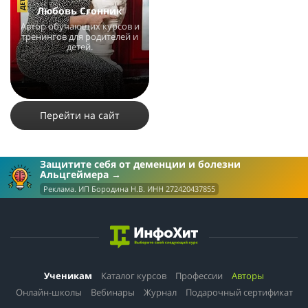
Любовь Сгонник
Автор обучающих курсов и
тренингов для родителей и
детей.
6945
5
3
Перейти на сайт
Защитите себя от деменции и болезни
Альцгеймера
Реклама. ИП Бородина Н.В. ИНН 272420437855
Ученикам
Каталог курсов
Профессии
Авторы
Онлайн-школы
Вебинары
Журнал
Подарочный сертификат