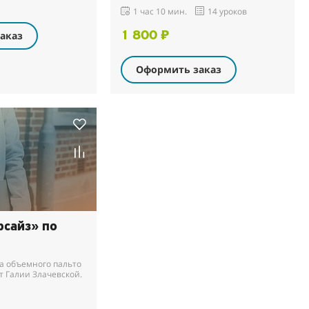
1 час 10 мин.
14 уроков
аказ
1 800 ₽
Оформить заказ
рсайз» по
а объемного пальто
т Галии Злачевской.