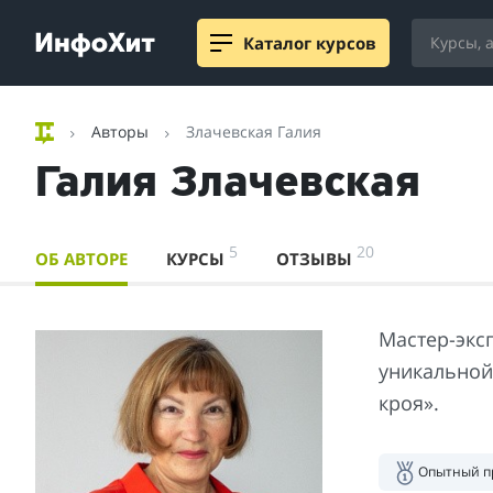
Каталог курсов
Авторы
Злачевская Галия
Галия Злачевская
5
20
ОБ АВТОРЕ
КУРСЫ
ОТЗЫВЫ
Мастер-экс
уникальной
кроя».
Опытный п