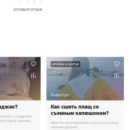
1
2
3
4
5
ОСТАВЬТЕ ОТЗЫВ
КРОЙКА И ШИТЬЕ
Видеокурс
иджак?
Как сшить плащ со
съемным капюшоном?
евской о создании
кого кроя своими
Урок по изготовлению женского плаща
своими руками.