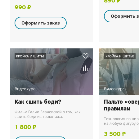
890 ₽
990 ₽
Оформить з
Оформить заказ
КРОЙКА И ШИТЬЕ
КРОЙКА И ШИТЬЕ
Видеокурс
Видеокурс
Как сшить боди?
Пальто «ове
правилам
Фильм Галии Злачевской о том, как
сшить боди из трикотажа.
Технология пошив
на любую фигуру о
1 800 ₽
3 500 ₽