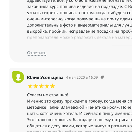
Здравствуйте, все, у кого есть желание познать т
закончила курс пошива изделия на подкладке. С 
узнать секреты пошива, а потом, когда нибудь я со
очень интересно, когда получаещь на почту идеи 
дополнительные фото и видеоматериалы для лучше
выкройка, пробник, исправление посадки на проб
преподавателя можно разложить лекала на материа
резать и шить. Пробуйте, низачто не пожалеете! 
настолько доступно можно пошить своё, собственно
Ответить
осеннее, теперь можно и зимнее, и младшим детям
Юлия Усольцева
4 мая 2020 в 16:09
Совсем не страшно!
Именно это сразу приходит в голову, когда меня 
методике Галии Злачевской «Генетика кроя». Поче
шить, хотя очень хотела. И сейчас я пишу именно 
Это стало возможным благодаря нашему потряса
общаться с девушками, которые живут в разных кон
проходил онлайн, стёрлись все границы, и терри