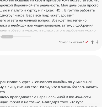
ехнологию пошива! На своем примере хочу похвастаться, что
Верочкой Ворониной-это реальность. Моя цель была просто
шью и пальто и куртку и пиджак. НО... В группе работать
одногрупников. Вера всё подскажет, добавит
го ответа на личный вопрос. Всё идёт постепенно:
ники и необходимое моделирование, затем, с одобрения
ле и обвести мелком, и только с этого одобрения можно
Насколько непросто купить готовую вещь в магазине,
е:сколько и какие хочешь! Вот это класс! Дочери сделала
Помог ли отзыв?
–1
 и мужу! Всё реально!
спрашивают о курсе «Технология онлайн» по уникальной
му я пишу именно это? Потому что я очень боялась начать
это.
ющему преподавателю Вере Ворониной и возможности
цах России и не только. Благодаря тому, что курс
ториальные, и временные. Каждую неделю мы встречались