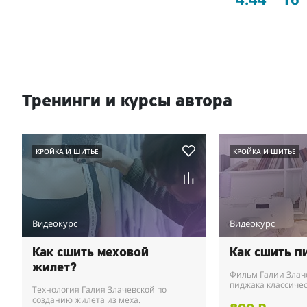
Тренинги и курсы автора
КРОЙКА И ШИТЬЕ
КРОЙКА И ШИТЬЕ
Видеокурс
Видеокурс
Как сшить меховой
Как сшить п
жилет?
Фильм Галии Злач
пиджака классичес
Технология Галия Злачевской по
руками.
созданию жилета из меха.