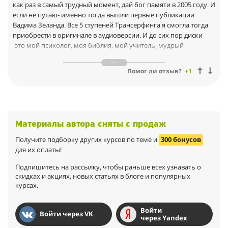
как раз в самый трудный момент, дай бог памяти в 2005 году. И
если не путаю- именно тогда вышли первые публикации
Вадима Зеланда. Все 5 ступеней Трансерфинга я смогла тогда
приобрести в оригинале в аудиоверсии. И до сих пор диски
-это мой психолог, моя библия, мой учитель, мудрый
родитель- все в целом. Тем более с каждым годом меняется
сознание и приобретается опыт, который раскрывает то, что я
Помог ли отзыв?
+1
никак не могла осознать еще в 2005 году. Читать/слушать надо
не просто так, а осознанно, при этом не сопротивляясь
нашими бытовыми мышлениями. Считаю, что всю практику
Вадима Зеланда нужно преподавать уже в школьном возрасте,
как отдельные уроки, тогда не будет ошибок на жизненном
Материалы автора сняты с продаж
пути ни у одного человека. Чистое сознание без рамок и
паразитов сознания, отменное здоровье физически и
Получите подборку других курсов по теме и
300 бонусов
психически гарантировано!
для их оплаты!
P.S. Да, сам Вадим Зеланд- фигура крайне загадочная. Я не
знаю-оригинал он на фото или нет. Так же нет о нем ничего в
Подпишитесь на рассылку, чтобы раньше всех узнавать о
скидках и акциях, новых статьях в блоге и популярных
просторах интернета, лишь клоны и практиканты с
курсах.
зарабатыванием денег. Об этих "маятниках" он сам и
предупреждал в книгах. И может Зеланд, как тот кот, о
котором говорилось в Трансерфинге, живет подальше в лесу
Войти
Войти через VK
от людей.... Где же Вы, Вадим?...
через Yandex