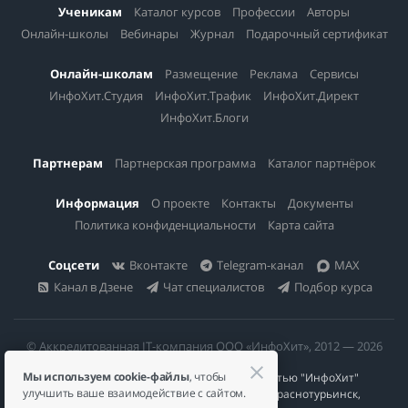
Ученикам
Каталог курсов
Профессии
Авторы
Онлайн-школы
Вебинары
Журнал
Подарочный сертификат
Онлайн-школам
Размещение
Реклама
Сервисы
ИнфоХит.Студия
ИнфоХит.Трафик
ИнфоХит.Директ
ИнфоХит.Блоги
Партнерам
Партнерская программа
Каталог партнёрок
Информация
О проекте
Контакты
Документы
Политика конфиденциальности
Карта сайта
Соцсети
Вконтакте
Telegram-канал
MAX
Канал в Дзене
Чат специалистов
Подбор курса
© Аккредитованная IT-компания ООО «ИнфоХит», 2012 — 2026
Мы используем cookie-файлы
, чтобы
Общество с ограниченной ответственностью "ИнфоХит"
улучшить ваше взаимодействие с сайтом.
624446, Россия, Свердловская область, г. Краснотурьинск,