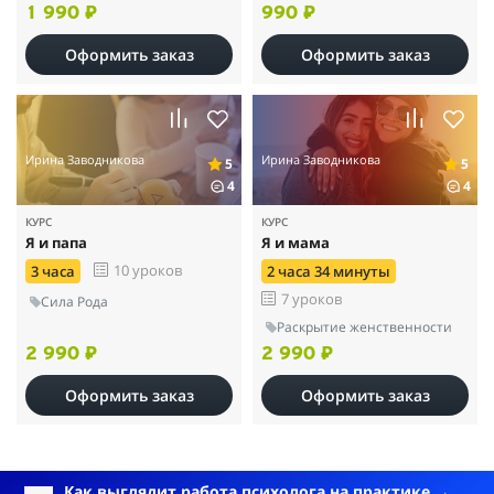
1 990 ₽
990 ₽
Оформить заказ
Оформить заказ
Ирина Заводникова
Ирина Заводникова
5
5
4
4
КУРС
КУРС
Я и папа
Я и мама
10 уроков
3 часа
2 часа 34 минуты
7 уроков
Сила Рода
Раскрытие женственности
2 990 ₽
2 990 ₽
Оформить заказ
Оформить заказ
Как выглядит работа психолога на практике