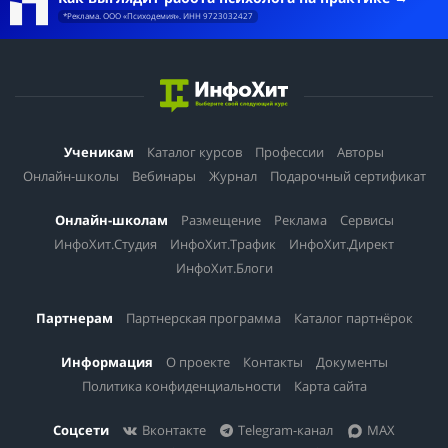
*Реклама. ООО «Психодемия». ИНН 9723032427
Ученикам
Каталог курсов
Профессии
Авторы
Онлайн-школы
Вебинары
Журнал
Подарочный сертификат
Онлайн-школам
Размещение
Реклама
Сервисы
ИнфоХит.Студия
ИнфоХит.Трафик
ИнфоХит.Директ
ИнфоХит.Блоги
Партнерам
Партнерская программа
Каталог партнёрок
Информация
О проекте
Контакты
Документы
Политика конфиденциальности
Карта сайта
Соцсети
Вконтакте
Telegram-канал
MAX