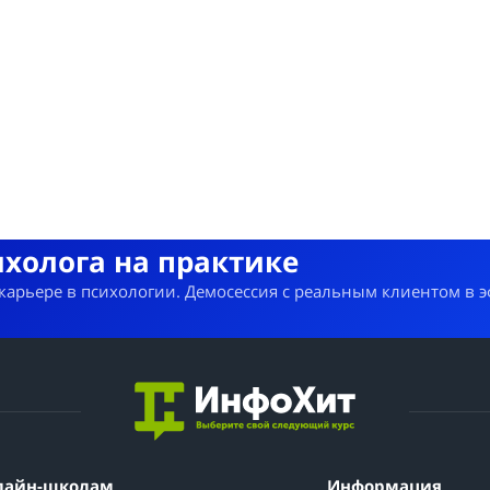
ихолога на практике
 карьере в психологии. Демосессия с реальным клиентом в 
лайн-школам
Информация