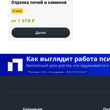
Отделка печей и каминов
3 часа
от 1 478 ₽
Далее
Как выглядит работа пс
Бесплатный урок для тех, кто задумывается о
*Реклама. ООО «Психодемия». ИНН 9723032427
Ученикам
Он