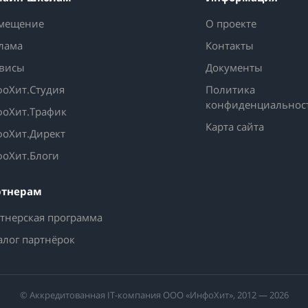
мещение
О проекте
лама
Контакты
висы
Документы
оХит.Студия
Политика
конфиденциальнос
оХит.Трафик
Карта сайта
оХит.Директ
оХит.Блоги
ртнерам
тнерская программа
алог партнёрок
© Аккредитованная IT-компания ООО «ИнфоХит», 2012 — 2026