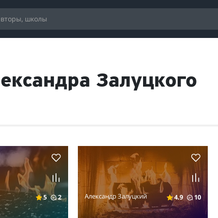
лександра Залуцкого
Александр Залуцкий
5
2
4.9
10