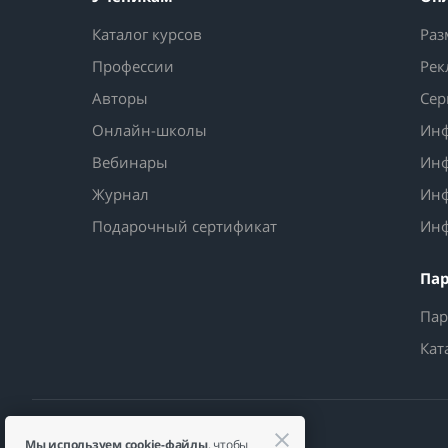
Каталог курсов
Раз
Профессии
Рек
Авторы
Сер
Онлайн-школы
Инф
Вебинары
Инф
Журнал
Инф
Подарочный сертификат
Инф
Па
Пар
Кат
Мы используем cookie-файлы
, чтобы