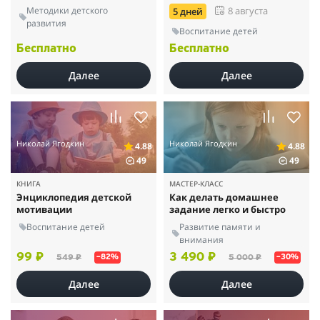
Методики детского
8 августа
5 дней
развития
Воспитание детей
Бесплатно
Бесплатно
Далее
Далее
Николай Ягодкин
Николай Ягодкин
4.88
4.88
49
49
КНИГА
МАСТЕР-КЛАСС
Энциклопедия детской
Как делать домашнее
мотивации
задание легко и быстро
Воспитание детей
Развитие памяти и
внимания
99 ₽
3 490 ₽
549 ₽
5 000 ₽
–82%
–30%
Далее
Далее