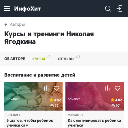
Авторы
Курсы и тренинги Николая
Ягодкина
15
49
ОБ АВТОРЕ
КУРСЫ
ОТЗЫВЫ
Воспитание и развитие детей
Advance
Advance
4.82
4.82
97
97
ЧЕК-ЛИСТ
МАРАФОН
5 шагов, чтобы ребенок
Как мотивировать ребенка
учился сам
учиться