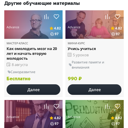
Другие обучающие материалы
Advance
Advance
4.82
4.82
97
97
МАСТЕР-КЛАСС
МИНИ-КУРС
Как омолодить мозг на 20
Учись учиться
лет и начать вторую
5 уроков
молодость
Развитие памяти и
8 августа
внимания
Саморазвитие
Бесплатно
990 ₽
Далее
Далее
Advance
Advance
4.82
4.82
97
97