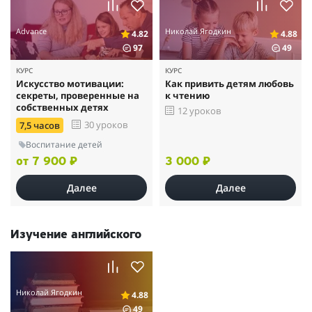
Advance
Николай Ягодкин
4.82
4.88
97
49
КУРС
КУРС
Искусство мотивации:
Как привить детям любовь
секреты, проверенные на
к чтению
собственных детях
12 уроков
30 уроков
7,5 часов
Воспитание детей
от 7 900 ₽
3 000 ₽
Далее
Далее
Изучение английского
Николай Ягодкин
4.88
49