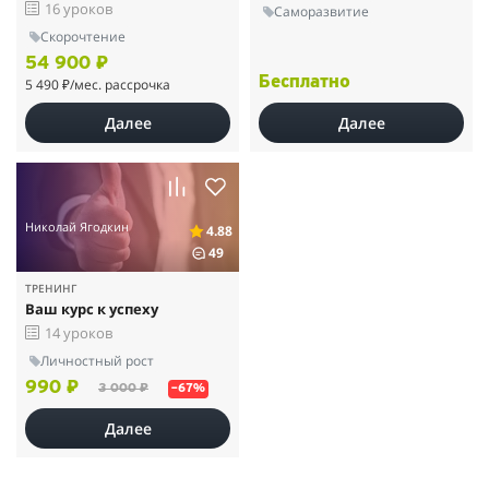
16 уроков
Саморазвитие
Скорочтение
54 900 ₽
Бесплатно
5 490 ₽
/мес. рассрочка
Далее
Далее
Николай Ягодкин
4.88
49
ТРЕНИНГ
Ваш курс к успеху
14 уроков
Личностный рост
990 ₽
3 000 ₽
–67%
Далее