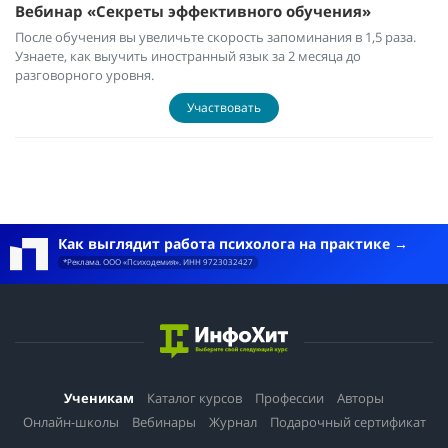
Вебинар «Секреты эффективного обучения»
После обучения вы увеличьте скорость запоминания в 1,5 раза.
Узнаете, как выучить иностранный язык за 2 месяца до
разговорного уровня.
Участвовать
Как выглядит работа психолога на практике
*Реклама. ООО «Психодемия». ИНН 9723032427
Ученикам
Каталог курсов
Профессии
Авторы
Онлайн-школы
Вебинары
Журнал
Подарочный сертификат