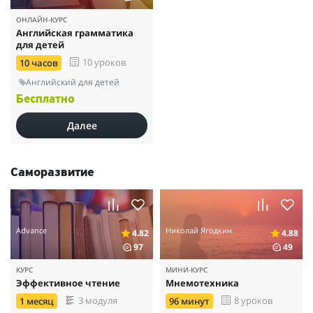
ОНЛАЙН-КУРС
Английская грамматика
для детей
10 уроков
10 часов
Английский для детей
Бесплатно
Далее
Саморазвитие
Advance
Николай Ягодкин
4.82
4.88
97
49
КУРС
МИНИ-КУРС
Эффективное чтение
Мнемотехника
3 модуля
8 уроков
1 месяц
96 минут