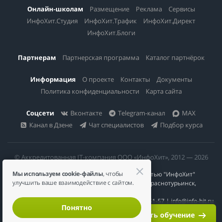
Онлайн-школам
Размещение
Реклама
Сервисы
ИнфоХит.Студия
ИнфоХит.Трафик
ИнфоХит.Директ
ИнфоХит.Блоги
Партнерам
Партнерская программа
Каталог партнёрок
Информация
О проекте
Контакты
Документы
Политика конфиденциальности
Карта сайта
Соцсети
Вконтакте
Telegram-канал
MAX
Канал в Дзене
Чат специалистов
Подбор курса
© Аккредитованная IT-компания ООО «ИнфоХит», 2012 — 2026
Мы используем cookie-файлы
, чтобы
Общество с ограниченной ответственностью "ИнфоХит"
улучшить ваше взаимодействие с сайтом.
624446, Россия, Свердловская область, г. Краснотурьинск,
ул Урожайная, д. 3
ИНН 6617023200 | КПП 661701001 | +7 984 888-51-57 | info@info-hit.ru
Понятно
Начать обучение
Николай Ягодкин