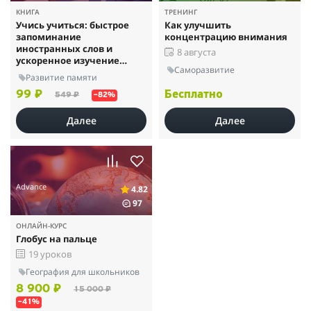
КНИГА
ТРЕНИНГ
Учись учиться: быстрое
Как улучшить
запоминание
концентрацию внимания
иностранных слов и
8 августа
ускоренное изучение
Саморазвитие
иностранного языка
Развитие памяти
99 ₽
Бесплатно
549 ₽
–82%
Далее
Далее
Advance
4.82
97
ОНЛАЙН-КУРС
Глобус на пальце
19 уроков
География для школьников
8 900 ₽
15 000 ₽
–41%