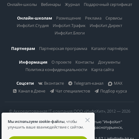
Онлайн-школы
Вебинары
Журнал
Подарочный сертификат
Онлайн-школам
Размещение
Реклама
Сервисы
ИнфоХит.Студия
ИнфоХит.Трафик
ИнфоХит.Директ
ИнфоХит.Блоги
Партнерам
Партнерская программа
Каталог партнёрок
Информация
О проекте
Контакты
Документы
Политика конфиденциальности
Карта сайта
Соцсети
Вконтакте
Telegram-канал
MAX
Канал в Дзене
Чат специалистов
Подбор курса
© Аккредитованная IT-компания ООО «ИнфоХит», 2012 — 2026
Мы используем cookie-файлы
, чтобы
Общество с ограниченной ответственностью "ИнфоХит"
улучшить ваше взаимодействие с сайтом.
624446, Россия, Свердловская область, г. Краснотурьинск,
ул Урожайная, д. 3
ИНН 6617023200 | КПП 661701001 | +7 984 888-51-57 | info@info-hit.ru