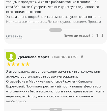
тренды в продажах. И хотя я работаю только в социальной
сети ВКонтакте. Я уверена, что они действуют одинаково во
всех социальных сетях
Узнала очень подробно и системно о запуске через контент.
Написала все пять постов. Легко и с удовольствием. Провела
девять консультаций. Продала один продукт на десять тысяч.
Сегодня на вебинаре узнала еще больше о запуске через
Помог ли отзыв?
0
Ответить
контент. Обязательно буду продолжать применять для себя и
для клиентов. Узнала один дополнительно партизанский
метод, о котором не знала.
Очень качественная программа была презентована.
Системная. Благодарю.
Деменева Мария
7 мая 2022 в 13:22
Я игропрактик, автор трансформационных игр, консультант-
акмеолог, организатор игровых нетворкинга.
О марафоне и Марии узнала от своей коллеги Светлане
Ефремовой. Прочитала рекламный пост и пошла. Дело в том,
что мне нужна была встряска: посты в последнее время писала
нерегулярно. А продвигать себя и привлекать клиентов
необходимо.