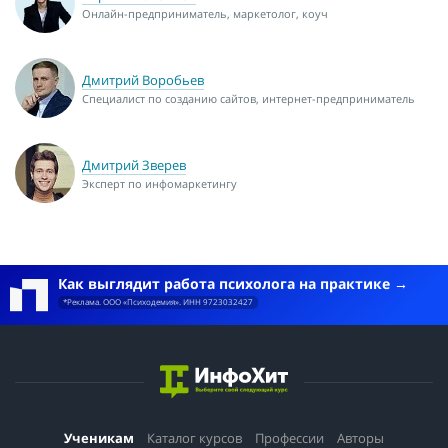
Онлайн-предприниматель, маркетолог, коуч
Дмитрий Воробьев
Специалист по созданию сайтов, интернет-предприниматель
Дмитрий Зверев
Эксперт по инфомаркетингу
Как выглядит работа психолога на практике
*Реклама. ООО «Психодемия». ИНН 9723032427
Ученикам
Каталог курсов
Профессии
Авторы