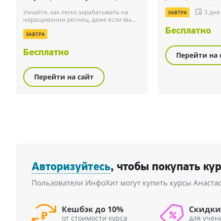
процедуру быстрее
Узнайте, как легко зарабатывать на
3 дня
высокое качество 
ЗАВТРА
наращивании ресниц, даже если вы
вам получить б...
новичок или уже работаете
Бесплатно
лэшмастером.
ЗАВТРА
Бесплатно
Перейти на 
Перейти на сайт
Авторизуйтесь
, чтобы покупать ку
Пользователи ИнфоХит могут купить курсы Анастас
Кешбэк до 10%
Скидки
от стоимости курса
для учен