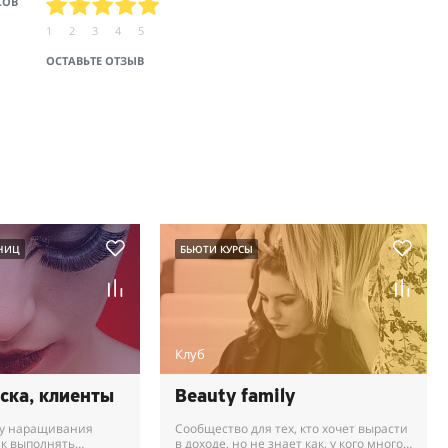
СОВ
1
2
3
4
5
ОСТАВЬТЕ ОТЗЫВ
НИЦ
БЬЮТИ КУРСЫ
Клуб
оска, клиенты
Beauty family
ку наращивания
Сообщество для тех, кто хочет вырасти
ак выполнять
в доходе, но не знает как, у кого много