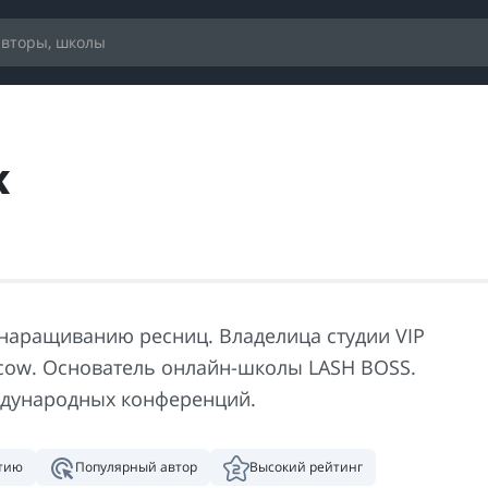
к
 наращиванию ресниц. Владелица студии VIP
cow. Основатель онлайн-школы LASH BOSS.
дународных конференций.
нтию
Популярный автор
Высокий рейтинг