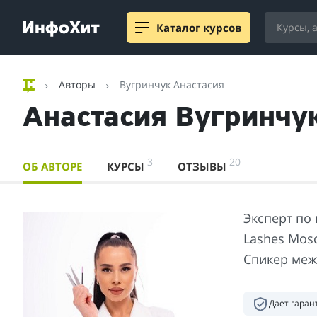
Каталог курсов
Авторы
Вугринчук Анастасия
Анастасия Вугринчу
3
20
ОБ АВТОРЕ
КУРСЫ
ОТЗЫВЫ
Эксперт по
Lashes Mos
Спикер меж
Дает гара