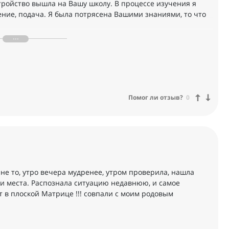
ройство вышла на Вашу школу. В процессе изучения я
дение, подача. Я была потрясена Вашими знаниями, то что
даёт столько возможностей и подсказок другим! И я
ьзя смешивать с другими инструментами, да и отличается
 и в том числе мне, исследователю и теперь уже
Помог ли отзыв?
0
 не то, утро вечера мудренее, утром проверила, нашла
вои места. Распознала ситуацию недавнюю, и самое
ет в плоской Матрице !!! совпали с моим родовым