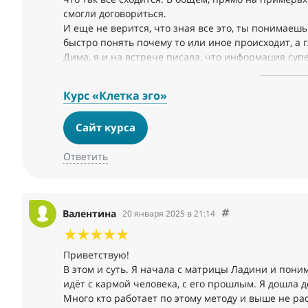
смогли договориться.
И еще не верится, что зная все это, ты понимаеш
быстро понять почему то или иное происходит, а г
Дима, я и на встрече писала, что информация суп
через монитор. Я благодарю вас с Людмилой за со
работу. И мы ждем новых встреч с познанием ново
Курс «Клетка эго»
Сайт курса
Ответить
Валентина
20 января 2025 в 21:14
Приветствую!
В этом и суть. Я начала с матрицы Ладини и пони
идёт с кармой человека, с его прошлым. Я дошла д
Много кто работает по этому методу и выше не рас