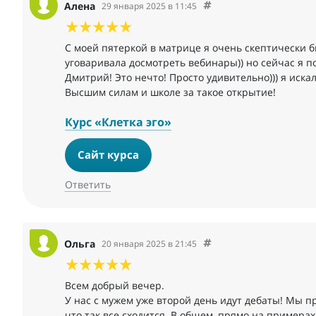
Алена
29 января 2025 в 11:45
С моей пятеркой в матрице я очень скептически б
уговаривала досмотреть вебинары)) но сейчас я 
Дмитрий! Это нечто! Просто удивительно))) я искал
Высшим силам и школе за такое открытие!
Курс «Клетка эго»
Сайт курса
Ответить
Ольга
20 января 2025 в 21:45
Всем добрый вечер.
У нас с мужем уже второй день идут дебаты! Мы пр
что так все сходится. В общем, прямо на пример