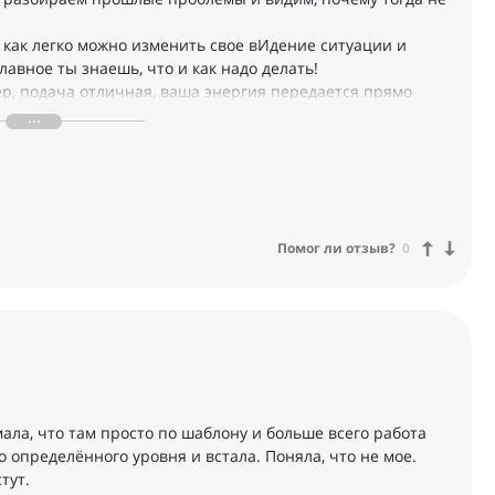
ь как легко можно изменить свое вИдение ситуации и
лавное ты знаешь, что и как надо делать!
ер, подача отличная, ваша энергия передается прямо
здание этого курса! Огромное вам спасибо за проделанную
го!
Помог ли отзыв?
0
мала, что там просто по шаблону и больше всего работа
о определённого уровня и встала. Поняла, что не мое.
тут.