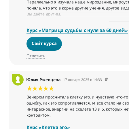
Параллельно я изучала наше мироздание, мироуст
поняла, что это в корне другие учения, другое ви
Вы даёте другим.
Это не только меня раскрывает каждый день, но и 
понимаю, что это новое направление, которое нел
Курс «Матрица судьбы с нуля за 60 дней»
это в корне.
Благодарю за то, что Вы даёте эти знания другим,
Сайт курса
консультанту.
Ответить
Юлия Ржевцева
17 января 2025 в 14:33
Вечером просчитала клетку эго, и чувствую что-то
ошибку, как эго сопротивляется. И все стало на с
интересное, энергии на скелете 13 и 5, которых н
контрактом.
Курс «Клетка эго»