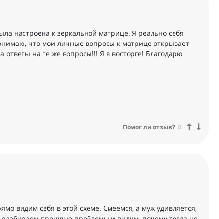
ыла настроена к зеркальной матрице. Я реально себя
понимаю, что мои личные вопросы к матрице открывает
а ответы на те же вопросы!!! Я в восторге! Благодарю
Помог ли отзыв?
0
ямо видим себя в этой схеме. Смеемся, а муж удивляется,
ах разбираем прошлые проблемы и видим, почему тогда не