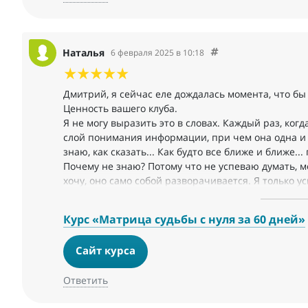
Наталья
6 февраля 2025 в 10:18
Дмитрий, я сейчас еле дождалась момента, что бы
Ценность вашего клуба.
Я не могу выразить это в словах. Каждый раз, ко
слой понимания информации, при чем она одна и 
знаю, как сказать... Как будто все ближе и ближе..
Почему не знаю? Потому что не успеваю думать, мен
хочу, оно само собой разворачивается. Я только усп
вот это для чего... Прикольно... Нуладно...»
И вот чем дольше я здесь, а информация сейчас пр
Курс «Матрица судьбы с нуля за 60 дней»
здесь есть ВСЕ. Вот здесь, в одном месте. Надо то
Сайт курса
Ответить