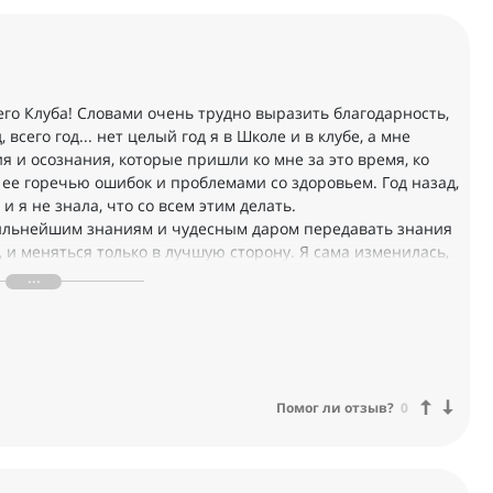
го Клуба! Словами очень трудно выразить благодарность,
всего год... нет целый год я в Школе и в клубе, а мне
я и осознания, которые пришли ко мне за это время, ко
 ее горечью ошибок и проблемами со здоровьем. Год назад,
и я не знала, что со всем этим делать.
ильнейшим знаниям и чудесным даром передавать знания
я, и меняться только в лучшую сторону. Я сама изменилась,
 изменилось! И эти изменения видны другим людям! А
полненное любовью наших Учителей к нам и нашей
 поддержку, которую Вы мне оказывали и оказываете.
у Попову. )))) Я счастливый человек, счастливая женщина,
й я стала на просторах нашей школы, благодаря всем вам!
Помог ли отзыв?
0
идем по Пути. Благодарю, что вы все со мной, и мы идем