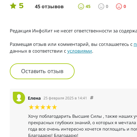
5
45 отзывов
45
0
0
Редакция ИнфоХит не несет ответственности за содер
Размещая отзыв или комментарий, вы соглашаетесь с
п
данных в соответствии с
условиями
.
Оставить отзыв
Елена
25 февраля 2025 в 14:41
Хочу поблагодарить Высшие Силы , также наших у
прекрасных глубоких знаний, о которых я мечтала
года все очень интересно хочется поглощать и по
Благодарю! Благодарю!