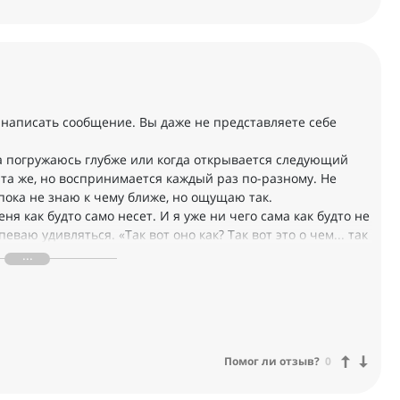
 написать сообщение. Вы даже не представляете себе
гда погружаюсь глубже или когда открывается следующий
та же, но воспринимается каждый раз по-разному. Не
. пока не знаю к чему ближе, но ощущаю так.
я как будто само несет. И я уже ни чего сама как будто не
еваю удивляться. «Так вот оно как? Так вот это о чем... так
иходит от всюду, много, разная, тем больше я вижу, что
лько это увидеть, услышать, почувствовать. Благодарю!
Помог ли отзыв?
0