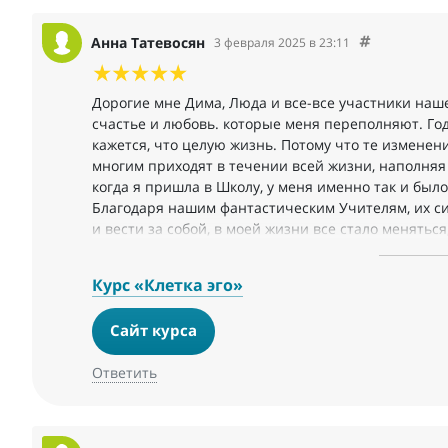
Анна Татевосян
3 февраля 2025 в 23:11
Дорогие мне Дима, Люда и все-все участники наше
счастье и любовь. которые меня переполняют. Год, 
кажется, что целую жизнь. Потому что те изменени
многим приходят в течении всей жизни, наполняя
когда я пришла в Школу, у меня именно так и было 
Благодаря нашим фантастическим Учителям, их с
и вести за собой, в моей жизни все стало менятьс
мое мышление, мое поведение, мое здоровье- все
такое волшебное пространство, как наш Клуб, на
Курс «Клетка эго»
любовью друг к другу — это мечта.
Благодарю, Друзья, за любовь, дружбу, уважение,
Сайт курса
Особенно благодарю, за волшебный пендель, Наташ
счастливая мать и жена, счастливая бабушка, тако
Ответить
Но нет предела совершенству и пока мы живы, мы 
каждый своим путем, но вместе. Благодарю!