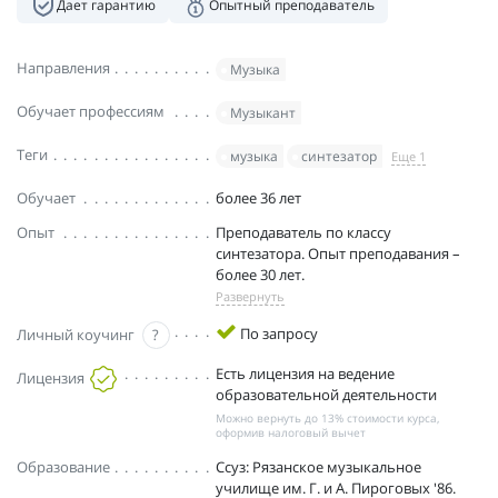
Дает гарантию
Опытный преподаватель
Направления
Музыка
Обучает профессиям
Музыкант
Теги
музыка
синтезатор
Еще 1
Обучает
более 36 лет
Опыт
Преподаватель по классу
синтезатора. Опыт преподавания –
более 30 лет.
Развернуть
По запросу
Личный коучинг
?
Есть лицензия на ведение
Лицензия
образовательной деятельности
Можно вернуть до 13% стоимости курса,
оформив налоговый вычет
Образование
Ссуз: Рязанское музыкальное
училище им. Г. и А. Пироговых '86.