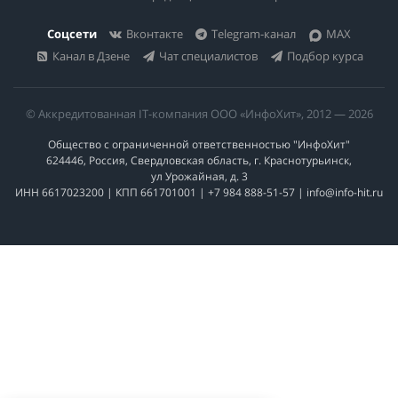
Соцсети
Вконтакте
Telegram-канал
MAX
Канал в Дзене
Чат специалистов
Подбор курса
© Аккредитованная IT-компания ООО «ИнфоХит», 2012 — 2026
Общество с ограниченной ответственностью "ИнфоХит"
624446, Россия, Свердловская область, г. Краснотурьинск,
ул Урожайная, д. 3
ИНН 6617023200 | КПП 661701001 | +7 984 888-51-57 | info@info-hit.ru