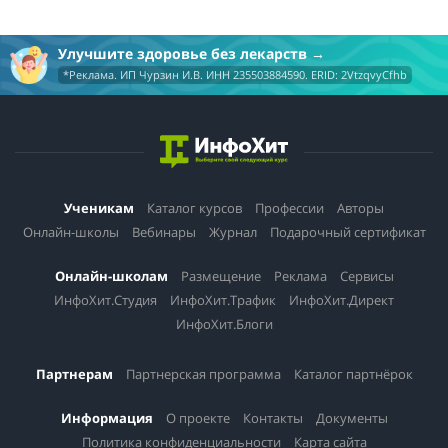
Улучшите здоровье без лекарств
*Реклама. ИП Чурзин И.В. ИНН 235503884590. ERID: 2VtzqvyCfhb
Ученикам
Каталог курсов
Профессии
Авторы
Онлайн-школы
Вебинары
Журнал
Подарочный сертификат
Онлайн-школам
Размещение
Реклама
Сервисы
ИнфоХит.Студия
ИнфоХит.Трафик
ИнфоХит.Директ
ИнфоХит.Блоги
Партнерам
Партнерская программа
Каталог партнёрок
Информация
О проекте
Контакты
Документы
Политика конфиденциальности
Карта сайта