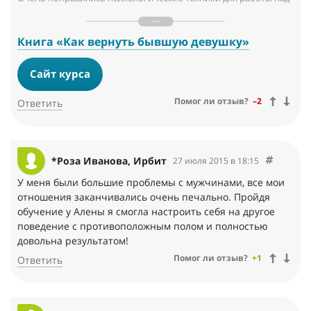
собой. Они не только помогли вернуть девушку ( а прошло все
строго, как написано), но самое главное обрести себя!
Книга «Как вернуть бывшую девушку»
Книга сильно помогла понять истинные причины расставания,
снова обрести силы и уверенность в себе. Я действовал по
Сайт курса
плану и могу с уверенностью сказать, что вернул девушку и
все снова прекрасно. Я уверен, что наши отношения будут
Помог ли отзыв?
–2
Ответить
более крепкими, чем они были когда-либо.
Многие вещи приходят только с годами. К сожалению, у меня
раньше не было этой информации и приходилось самому это
*Роза Иванова, Ирбит
27 июля 2015 в 18:15
понимать.
У меня были большие проблемы с мужчинами, все мои
Хочу сказать спасибо за отличный материал и пожелать
отношения заканчивались очень печально. Пройдя
успехов авторам книги.
обучение у Алены я смогла настроить себя на другое
поведение с противоположным полом и полностью
довольна результатом!
Помог ли отзыв?
+1
Ответить