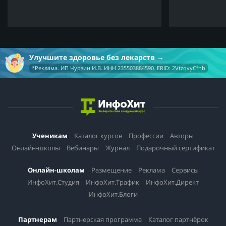
Улучшите здоровье без лекарств
*Реклама. ИП Чурзин И.В. ИНН 235503884590. ERID: 2VtzqvyCfhb
Ученикам
Каталог курсов
Профессии
Авторы
Онлайн-школы
Вебинары
Журнал
Подарочный сертификат
Онлайн-школам
Размещение
Реклама
Сервисы
ИнфоХит.Студия
ИнфоХит.Трафик
ИнфоХит.Директ
ИнфоХит.Блоги
Партнерам
Партнерская программа
Каталог партнёрок