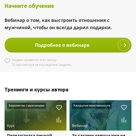
Начните обучение
Вебинар о том, как выстроить отношения с
мужчиной, чтобы он всегда дарил подарки.
Подробнее о вебинаре
Людям нравится этот автор.
72 просмотра за последнюю неделю.
Тренинги и курсы автора
Знакомство с мужчинами
Раскрытие женственности
Курс
Вебинар
Перезагрузка личной
За какими девушками не