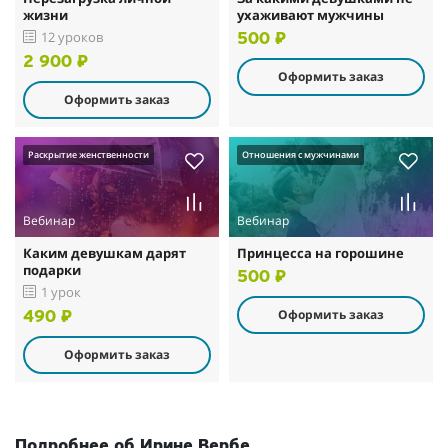
жизни
ухаживают мужчины
12 уроков
500 ₽
2 900 ₽
Оформить заказ
Оформить заказ
Раскрытие женственности
Отношения с мужчинами
Вебинар
Вебинар
Каким девушкам дарят
Принцесса на горошине
подарки
500 ₽
1 урок
Оформить заказ
490 ₽
Оформить заказ
Подробнее об Ирине Вербе