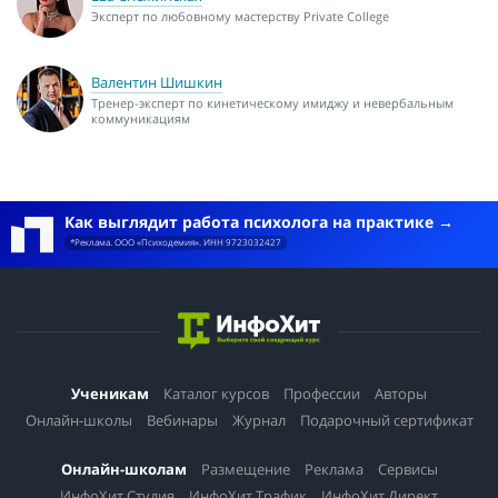
Эксперт по любовному мастерству Private College
Валентин Шишкин
Тренер-эксперт по кинетическому имиджу и невербальным
коммуникациям
Как выглядит работа психолога на практике
*Реклама. ООО «Психодемия». ИНН 9723032427
Ученикам
Каталог курсов
Профессии
Авторы
Онлайн-школы
Вебинары
Журнал
Подарочный сертификат
Онлайн-школам
Размещение
Реклама
Сервисы
ИнфоХит.Студия
ИнфоХит.Трафик
ИнфоХит.Директ