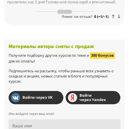
пролетели, как 2 дня! Голова моя полна идей и впечатлений.
Столько полезных практических навыков в единицу времени я
не получала ни разу в жизни. И... я вижу!! Вижу РАЗНИЦУ!!! И –
Помог ли отзыв?
0 (+1/–1)
та-да-дам! – её вижу не только я!!!! Люди звонят, пишут,
спрашивают.
Материалы автора сняты с продаж
Получите подборку других курсов по теме и
300 бонусов
для их оплаты!
Подпишитесь на рассылку, чтобы раньше всех узнавать о
скидках и акциях, новых статьях в блоге и популярных
курсах.
Войти
Войти через VK
через Yandex
Или войдите через ваш email
Ваше имя