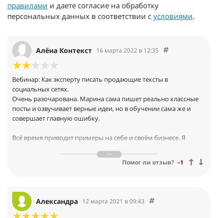
правилами
и даете согласие на обработку
персональных данных в соответствии с
условиями
.
Алёна Контекст
16 марта 2022 в 12:35
Вебинар: Как эксперту писать продающие тексты в
социальных сетях.
Очень разочарована. Марина сама пишет реально классные
посты и озвучивает верные идеи, но в обучении сама же и
совершает главную ошибку.
Всё время приводит примеры на себе и своём бизнесе. Я
ходила к коучу, коуч сказал, что у меня зрелые и выверенные
цели - потому что я такая молодец с ними работаю уже 10 лет.
Помог ли отзыв?
–1
Я пишу текст в рассылку. Я работала редактором (подробно о
своей карьере). Я забываю себя хвалить. Я часто замечаю. Я
забываю публиковать хорошие отзывы (увлекается рассказом
о чьём-то неподтвержденном успехе).
Александра
12 марта 2021 в 09:43
Не дослушала даже первый день. Диагноз - многословие,