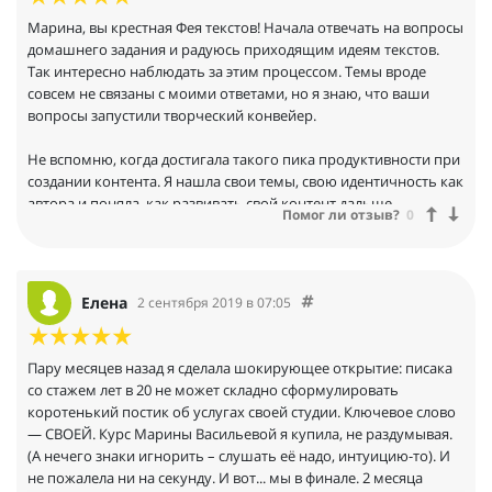
МНОГОВОДИЕ, самолюбование, никаких внятных схем и
Марина, вы крестная Фея текстов! Начала отвечать на вопросы
уважения к зрителям. Порекомендовала бы брать Маринины
домашнего задания и радуюсь приходящим идеям текстов.
посты из инстаграма и рассылки и просто переписывать под
Так интересно наблюдать за этим процессом. Темы вроде
свою тему, это сработает гораздо лучше.
совсем не связаны с моими ответами, но я знаю, что ваши
вопросы запустили творческий конвейер.
На указанном вебинаре просто продаёт "Формулу текста". Бла-
бла-бла.
Не вспомню, когда достигала такого пика продуктивности при
создании контента. Я нашла свои темы, свою идентичность как
автора и поняла, как развивать свой контент дальше.
Помог ли отзыв?
0
Елена
2 сентября 2019 в 07:05
Пару месяцев назад я сделала шокирующее открытие: писака
со стажем лет в 20 не может складно сформулировать
коротенький постик об услугах своей студии. Ключевое слово
— СВОЕЙ. Курс Марины Васильевой я купила, не раздумывая.
(А нечего знаки игнорить – слушать её надо, интуицию-то). И
не пожалела ни на секунду. И вот... мы в финале. 2 месяца