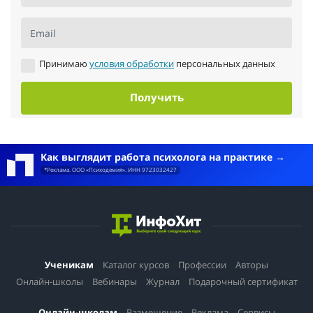
Email
Принимаю
условия обработки
персональных данных
Получить
Как выглядит работа психолога на практике
*Реклама. ООО «Психодемия». ИНН 9723032427
Ученикам
Каталог курсов
Профессии
Авторы
Онлайн-школы
Вебинары
Журнал
Подарочный сертификат
Онлайн-школам
Размещение
Реклама
Сервисы