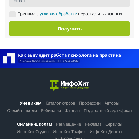
Email
Принимаю
условия обработки
персональных данных
Получить
Как выглядит работа психолога на практике
*Реклама. ООО «Психодемия». ИНН 9723032427
Ученикам
Каталог курсов
Профессии
Авторы
Онлайн-школы
Вебинары
Журнал
Подарочный сертификат
Онлайн-школам
Размещение
Реклама
Сервисы
ИнфоХит.Студия
ИнфоХит.Трафик
ИнфоХит.Директ
ИнфоХит.Блоги