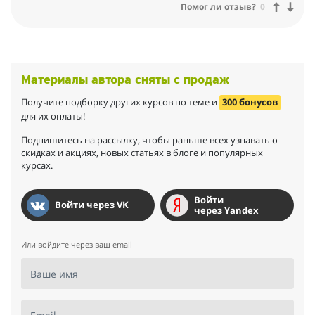
Помог ли отзыв?
0
Спасибо за всё! Но, надеюсь, что расстаюсь с вами ненадолго!
До скорой встречи!
Материалы автора сняты с продаж
Получите подборку других курсов по теме и
300 бонусов
для их оплаты!
Подпишитесь на рассылку, чтобы раньше всех узнавать о
скидках и акциях, новых статьях в блоге и популярных
курсах.
Войти
Войти через VK
через Yandex
Или войдите через ваш email
Ваше имя