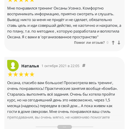
Мне понравился тренинг Оксаны Усенко. Комфортно
воспринимать информацию, приятно смотреть и слушать.
Вывод: никто за меня не придёт и не сделает, обязательно
ставь цель и иди совершай действо, не хаотично и нахрапом, а
по плану, т.е. по методике , которую разработала и воплотила
Оксана. Я с вами в 'организованное пространство"
Помог ли отзыв?
0
Наталья
1 октября 2021 в 22:05
Оксана, спасибо вам большое! Просмотрела весь тренинг,
очень понравилось! Практические занятия вообще «бомба».
Старалась выполнять всё задания. Очень бы хотела пройти
курс, но на сегодняшний день это невозможно, через 1,5
месяца (надеюсь) переедем в свой дом... А пока живем как
гости в доме свекрови. Мне очень понравился ваш стиль
преподавания, вы очень мягко, не навязчиво помогаете
осмыслить проблему, обдумать пути её решения. Из тренинга
я взяла много полезной информациии и практических знаний.