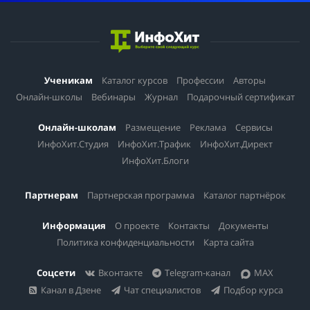
Ученикам
Каталог курсов
Профессии
Авторы
Онлайн-школы
Вебинары
Журнал
Подарочный сертификат
Онлайн-школам
Размещение
Реклама
Сервисы
ИнфоХит.Студия
ИнфоХит.Трафик
ИнфоХит.Директ
ИнфоХит.Блоги
Партнерам
Партнерская программа
Каталог партнёрок
Информация
О проекте
Контакты
Документы
Политика конфиденциальности
Карта сайта
Соцсети
Вконтакте
Telegram-канал
MAX
Канал в Дзене
Чат специалистов
Подбор курса